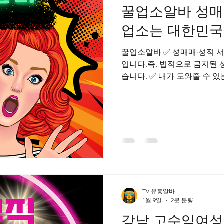
꿀업소알바 성매
업소알바
업소꿀알바
동대문스웨디시알바
마사지알바
업소는 대한민국
꿀업소알바 ✅ 성매매·성적 
웨디시알바
스웨디시구인
스웨디시
입니다.즉, 법적으로 금지된 
습니다. ✅ 내가 도와줄 수 
·서비스 업종 알바의 일반적 
되는지 👉 강남 지역에서 합
드 👉 준비해야 할 것들(복장
업소알바 이런 정보입니다. 
열할 수는 없습니다. 💡 1.
합법적으로 운영되는 다양한 
합니다.법적으로 허용되는 범위
라운지/바 서비스🔥 스탠딩 바
비스🔥 매장형 서비스업에서의
TV 유흥알바
적인 성적 서비스 제공은 법
1월 9일
2분 분량
강남 고수익여성