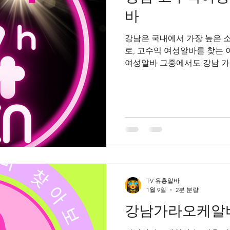
바
강남은 국내에서 가장 높은 
로, 고수익 여성알바를 찾는 
여성알바 그중에서도 강남 가
대비 높은 수입을 기대할 수 
다. 주 고객층이 직장인, 사
어 매출 단가가 높고, 그만큼
다. 고수익여성알바 구인구
고객 응대, 음료 서빙, 대화, 노래 분위기 
스업과 유사한 면이 많으며, 
작용한다. 외모만으로 평가되
능력이 수입에 직접적인 영향
은 필수 조건이 아니며, 분위
TV 유흥알바
부분이다. 강남 가라오케 알바
1월 9일
2분 분량
강남가라오케알