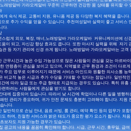
 노래방알바 가라오케알바 꾸준히 근무하면 건강한 몸 상태를 유지할 수 
화
 숙식 제공, 교통비 지원, 유니폼 제공 등 다양한 복지 혜택을 줍니다.
 팁으로 추가 수익을 얻을 수 있습니다. 추천여성알바 실력이 좋고 서비스
니다.
상
연스럽게 외모, 복장, 매너,노래방알바 가라오케알바 커뮤니케이션에 신경
움이 되고, 자신감 향상 효과도 큽니다. 또한 마사지 실력을 위해 자기 
 습관 등 자기 관리에 신경 쓰게 됩니다. 노래방알바 가라오케알바는 고객
 근무시간과 높은 수입 가능성으로 많은 사람들이 관심을 갖는 아르바이트
양한 연령층이 관심을 보이고 있으며, 지역별로 근무 환경과 조건이 다르게
리가 주요 업무로 이루어지기 때문에 서비스 마인드와 원활한 의사소통 능
은 비교적 높은 시급과 추가 수당을 기대할 수 있다는 점입니다. 일반적
 시간에 따라 일급 또는 주급 형태로 지급되는 경우도 있습니다. 특히 유
마련하려는 사람들에게 관심을 받기도 합니다.
간대에 집중되어 있습니다. 따라서 낮 시간에 학업이나 다른 일을 병행하
패턴 관리가 중요하며, 귀가 안전 문제도 충분히 고려해야 합니다. 지원 
좋습니다.
일반적으로 손님 안내, 음료 서빙, 룸 관리, 예약 확인 등의 업무가 포함
도 하며, 친절한 서비스와 밝은 태도가 중요한 평가 요소가 됩니다. 처음
 초보자도 지원 가능한 경우가 있습니다.
 공고의 내용을 꼼꼼히 확인해야 합니다. 시급, 근무 시간, 휴무일, 급여