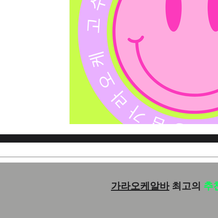
가라오케알바
최고의
추