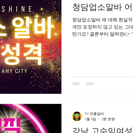
청담업소알바 어
업소알바
업소꿀알바
동대문스웨디시알바
마사지알바
청담업소알바 에 대해 현실적
게만 포장하지 않고 있는 그대로 정리해 드릴게요. 청담업소
웨디시알바
스웨디시구인
스웨디시
떤가요? 결론부터 말하면👉 
지역” 입니다.하지만 조건이
입이 가능한 곳 이 바로 청
기본 성격 청담은 강남 안에서
손님층:✔ VVIP✔ 전문직, 
업소 성향:✔ 브랜드 이미지 
가·지명·관리 중심 구조 즉,
부하는 구조 입니다. 아무나 
답은 “아니요”에 가깝습니다.
출근부터 어려울 가능성 이 큽
일 관리 경험 거의 없음 말주
TV 유흥알바
1월 9일
2분 분량
강남 고수익여성