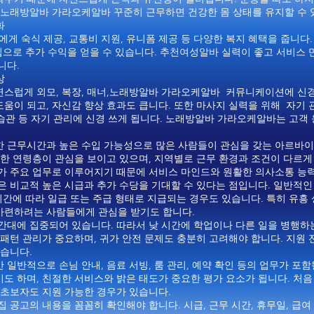
 노래방알바 가라오케알바 꾸준히 근무하면 건강한 몸 상태를 유지할 수 
화
 숙식 제공, 교통비 지원, 유니폼 제공 등 다양한 복지 혜택을 줍니다.
 팁으로 추가 수익을 얻을 수 있습니다. 추천여성알바 실력이 좋고 서비스
니다.
상
연스럽게 외모, 복장, 매너,노래방알바 가라오케알바 커뮤니케이션에 신경
움이 되고, 자신감 향상 효과도 큽니다. 또한 마사지 실력을 위해 자기 
 습관 등 자기 관리에 신경 쓰게 됩니다. 노래방알바 가라오케알바는 고객
 근무시간과 높은 수입 가능성으로 많은 사람들이 관심을 갖는 아르바이트
양한 연령층이 관심을 보이고 있으며, 지역별로 근무 환경과 조건이 다르게
리가 주요 업무로 이루어지기 때문에 서비스 마인드와 원활한 의사소통 능
은 비교적 높은 시급과 추가 수당을 기대할 수 있다는 점입니다. 일반적
 시간에 따라 일급 또는 주급 형태로 지급되는 경우도 있습니다. 특히 유
마련하려는 사람들에게 관심을 받기도 합니다.
간대에 집중되어 있습니다. 따라서 낮 시간에 학업이나 다른 일을 병행하
패턴 관리가 중요하며, 귀가 안전 문제도 충분히 고려해야 합니다. 지원 
좋습니다.
일반적으로 손님 안내, 음료 서빙, 룸 관리, 예약 확인 등의 업무가 포함
도 하며, 친절한 서비스와 밝은 태도가 중요한 평가 요소가 됩니다. 처음
 초보자도 지원 가능한 경우가 있습니다.
 공고의 내용을 꼼꼼히 확인해야 합니다. 시급, 근무 시간, 휴무일, 급여