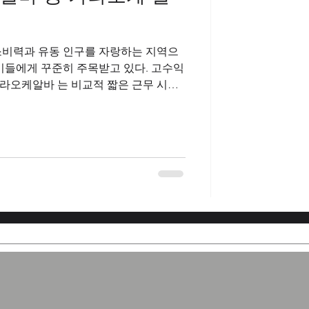
소비력과 유동 인구를 자랑하는 지역으
이들에게 꾸준히 주목받고 있다. 고수익
라오케알바 는 비교적 짧은 근무 시간
있어 대표적인 고수익 알바로 알려져 있
업가, 외국인 방문객 등으로 구성되어 있
 근무자에게 돌아오는 수입도 높은 편이
직사이트 가라오케알바의 기본 업무는
보조 등이다. 일반적인 서비
대화 센스와 밝은 태도가 중요한 요소로
기보다는 친절함, 매너, 커뮤니케이션
을 미친다. 고수익여성알바 노래 실력
기를 맞춰주는 정도면 충분한 경우가 대
의 가장 큰 장점은 수입 구조 다. 기본