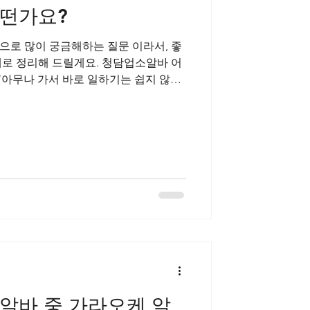
떤가요?
마사지구인
으로 많이 궁금해하는 질문 이라서, 좋
알바 어
“아무나 가서 바로 일하기는 쉽지 않은
 맞는 사람에게는 강남에서도 최상급 수
담입니다. 청담업소알바 청담업소알바 의
도 고급 유흥 라인 으로 분류됩니다.
사업가✔ 연예·패션·외국인 손님 비율 높음
중시✔ “편함”보다 “퀄리티” 우선✔ 단
 양으로 승부하는 구조가 아니라 질로 승
가서 일해도 되나요? 👉 이 질문에 대한
 ❌ 바로 힘든 경우 아래에 해당되면 첫
니다. 업소 알바 완전 초보 외모·스타
변, 청담업소알바
알바 중 가라오케 알