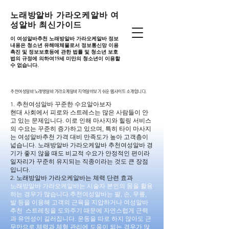
노래방알바 가라오케알바 여
성알바 최신가이드
이 여성알바추천 노래방알바 가라오케알바 정보
내용은 청소년 유해매체물로서 정보통신망 이용
촉진 및 정보보호등에 관한 법률 및 청소년 보호
법의 규정에 의하여19세 미만의 청소년이 이용할
수 없습니다.
추천여성알바 노래방알바 가라오케알바 지역알아보기 쉬운 웹사이트 소개합니다.
추천여성알바 노래방알바 가라오케알바 지역알아보기 쉬운 웹사이트 소개합니다.
1. 추천여성알바 꾸준한 수요알아보자
현대 사회에서 피로와 스트레스는 많은 사람들이 안
고 있는 문제입니다. 이로 인해 마사지와 힐링 서비스
의 수요는 꾸준히 증가하고 있으며, 특히 타이 마사지
는 여성알바추천 가격 대비 만족도가 높아 고객층이
넓습니다. 노래방알바 가라오케알바 추천여성알바 경
기가 좋지 않을 때도 비교적 수요가 안정적인 편이라
일자리가 꾸준히 유지되는 직종이라는 것도 큰 장점
입니다.
2. 노래방알바 가라오케알바는 체력 단련 효과
노래방알바 가라오케알바는 시술자 본인의 몸을 활용
하는 경우가 많습니다.추천여성알바는 팔, 손, 무릎,
발 등을 이용해 고객의 근육을 지압하거나 여성알바
추천 스트레칭을 도와주기 때문에 자연스럽게 근력
과 유연성이 길러집니다. 운동을 따로 하지 않아도 근
무만으로 체력과 체형 관리에 도움이 되는 경우가 많