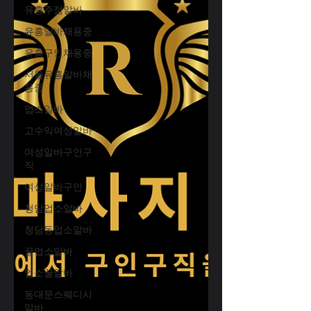
유흥주점알바
유흥알바채용중
유흥구인채용중
서울유흥알바채
용중
업소알바
고수익여성알바
여성알바구인구
직
여성알바구인
청담업소알바
청담동업소알바
꿀업소알바
업소꿀알바
동대문스웨디시
알바