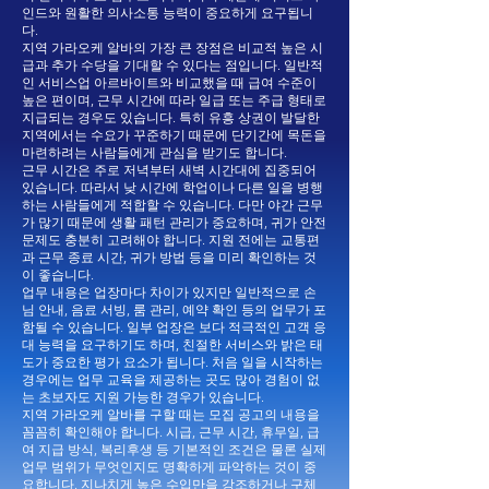
인드와 원활한 의사소통 능력이 중요하게 요구됩니
다.
지역 가라오케 알바의 가장 큰 장점은 비교적 높은 시
급과 추가 수당을 기대할 수 있다는 점입니다. 일반적
인 서비스업 아르바이트와 비교했을 때 급여 수준이
높은 편이며, 근무 시간에 따라 일급 또는 주급 형태로
지급되는 경우도 있습니다. 특히 유흥 상권이 발달한
지역에서는 수요가 꾸준하기 때문에 단기간에 목돈을
마련하려는 사람들에게 관심을 받기도 합니다.
근무 시간은 주로 저녁부터 새벽 시간대에 집중되어
있습니다. 따라서 낮 시간에 학업이나 다른 일을 병행
하는 사람들에게 적합할 수 있습니다. 다만 야간 근무
가 많기 때문에 생활 패턴 관리가 중요하며, 귀가 안전
문제도 충분히 고려해야 합니다. 지원 전에는 교통편
과 근무 종료 시간, 귀가 방법 등을 미리 확인하는 것
이 좋습니다.
업무 내용은 업장마다 차이가 있지만 일반적으로 손
님 안내, 음료 서빙, 룸 관리, 예약 확인 등의 업무가 포
함될 수 있습니다. 일부 업장은 보다 적극적인 고객 응
대 능력을 요구하기도 하며, 친절한 서비스와 밝은 태
도가 중요한 평가 요소가 됩니다. 처음 일을 시작하는
경우에는 업무 교육을 제공하는 곳도 많아 경험이 없
는 초보자도 지원 가능한 경우가 있습니다.
지역 가라오케 알바를 구할 때는 모집 공고의 내용을
꼼꼼히 확인해야 합니다. 시급, 근무 시간, 휴무일, 급
여 지급 방식, 복리후생 등 기본적인 조건은 물론 실제
업무 범위가 무엇인지도 명확하게 파악하는 것이 중
요합니다. 지나치게 높은 수입만을 강조하거나 구체