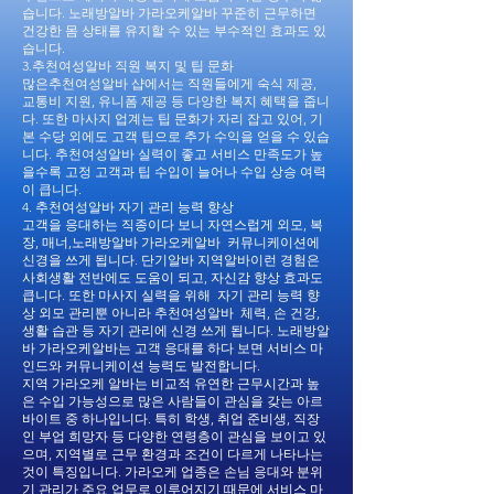
습니다. 노래방알바 가라오케알바 꾸준히 근무하면
건강한 몸 상태를 유지할 수 있는 부수적인 효과도 있
습니다.
3.추천여성알바 직원 복지 및 팁 문화
많은추천여성알바 샵에서는 직원들에게 숙식 제공,
교통비 지원, 유니폼 제공 등 다양한 복지 혜택을 줍니
다. 또한 마사지 업계는 팁 문화가 자리 잡고 있어, 기
본 수당 외에도 고객 팁으로 추가 수익을 얻을 수 있습
니다. 추천여성알바 실력이 좋고 서비스 만족도가 높
을수록 고정 고객과 팁 수입이 늘어나 수입 상승 여력
이 큽니다.
4. 추천여성알바 자기 관리 능력 향상
고객을 응대하는 직종이다 보니 자연스럽게 외모, 복
장, 매너,노래방알바 가라오케알바 커뮤니케이션에
신경을 쓰게 됩니다. 단기알바 지역알바이런 경험은
사회생활 전반에도 도움이 되고, 자신감 향상 효과도
큽니다. 또한 마사지 실력을 위해 자기 관리 능력 향
상 외모 관리뿐 아니라 추천여성알바 체력, 손 건강,
생활 습관 등 자기 관리에 신경 쓰게 됩니다. 노래방알
바 가라오케알바는 고객 응대를 하다 보면 서비스 마
인드와 커뮤니케이션 능력도 발전합니다.
지역 가라오케 알바는 비교적 유연한 근무시간과 높
은 수입 가능성으로 많은 사람들이 관심을 갖는 아르
바이트 중 하나입니다. 특히 학생, 취업 준비생, 직장
인 부업 희망자 등 다양한 연령층이 관심을 보이고 있
으며, 지역별로 근무 환경과 조건이 다르게 나타나는
것이 특징입니다. 가라오케 업종은 손님 응대와 분위
기 관리가 주요 업무로 이루어지기 때문에 서비스 마