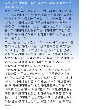
적인 업무 설명이 부족한 공고는 신중하게 검토하는
것이 좋습니다.
또한 근로계약서 작성 여부도 반드시 확인해야 합니
다. 근로계약서는 근무 조건과 급여 지급 기준을 명확
하게 정해주는 중요한 문서입니다. 계약서를 작성하
지 않거나 급여 조건을 구두로만 설명하는 경우에는
추후 문제가 발생할 가능성이 있으므로 주의가 필요
합니다. 합법적으로 운영되는 사업장인지 확인하고,
사업자 등록 여부와 근무 환경도 사전에 살펴보는 것
이 바람직합니다.
최근에는 온라인 구인구직 사이트와 지역 커뮤니티를
통해 다양한 가라오케 알바 정보를 확인할 수 있습니
다. 여러 공고를 비교하면서 자신에게 적합한 근무 조
건을 찾는 것이 중요하며, 실제 근무 경험자의 후기나
평판도 참고하면 도움이 됩니다. 특히 근무 분위기, 급
여 지급의 정확성, 직원 관리 수준 등은 장기간 근무
만족도에 큰 영향을 미칠 수 있습니다.
가라오케 알바를 고려하는 사람이라면 단순히 높은
수입만을 기준으로 판단하기보다 근무 환경과 안전
성, 근로 조건을 종합적으로 검토해야 합니다. 자신에
게 맞는 지역과 업장을 선택하고, 충분한 정보를 확인
한 후 지원한다면 보다 안정적이고 만족스러운 아르
바이트 경험을 할 수 있을 것입니다. 무엇보다도 합법
적인 근무 조건과 안전한 환경을 우선적으로 고려하
는 것이 중요하며, 책임감 있는 자세와 성실한 근무 태
도는 좋은 평가와 안정적인 수입으로 이어질 수 있습
니다.