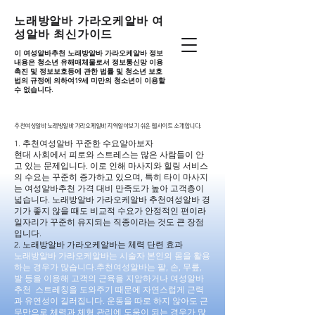
노래방알바 가라오케알바 여
성알바 최신가이드
이 여성알바추천 노래방알바 가라오케알바 정보
내용은 청소년 유해매체물로서 정보통신망 이용
촉진 및 정보보호등에 관한 법률 및 청소년 보호
법의 규정에 의하여19세 미만의 청소년이 이용할
수 없습니다.
추천여성알바 노래방알바 가라오케알바 지역알아보기 쉬운 웹사이트 소개합니다.
추천여성알바 노래방알바 가라오케알바 지역알아보기 쉬운 웹사이트 소개합니다.
1. 추천여성알바 꾸준한 수요알아보자
현대 사회에서 피로와 스트레스는 많은 사람들이 안
고 있는 문제입니다. 이로 인해 마사지와 힐링 서비스
의 수요는 꾸준히 증가하고 있으며, 특히 타이 마사지
는 여성알바추천 가격 대비 만족도가 높아 고객층이
넓습니다. 노래방알바 가라오케알바 추천여성알바 경
기가 좋지 않을 때도 비교적 수요가 안정적인 편이라
일자리가 꾸준히 유지되는 직종이라는 것도 큰 장점
입니다.
2. 노래방알바 가라오케알바는 체력 단련 효과
노래방알바 가라오케알바는 시술자 본인의 몸을 활용
하는 경우가 많습니다.추천여성알바는 팔, 손, 무릎,
발 등을 이용해 고객의 근육을 지압하거나 여성알바
추천 스트레칭을 도와주기 때문에 자연스럽게 근력
과 유연성이 길러집니다. 운동을 따로 하지 않아도 근
무만으로 체력과 체형 관리에 도움이 되는 경우가 많