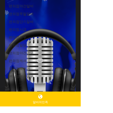
알바 어떤가요? 결론부터 말하면👉 “아무
편의점야간알바
나 가서 바로 일하기는 쉽지 않은 지역” 입
니다.하지만 조건이 맞는 사람에게는 강남
편의점주말알바
에서도 최상급 수입이 가능한 곳 이 바로
편의점단기알바
청담입니다. 청담업소알바 청담업소알바
의 기본 성격 청담은 강남 안에서도 고급
편의점시급
유흥 라인 으로 분류됩니다. 손님층:✔
편의점근무
VVIP✔ 전문직, 사업가✔ 연예·패션·외국인
편의점일당
손님 비율 높음 업소 성향:✔ 브랜드 이미
지 중시✔ “편함”보다 “퀄리티” 우선✔ 단
편의점야간근무
가·지명·관리 중심 구조 즉, 양으로 승부하
편의점캐셔
는 구조가 아니라 질로 승부하는 구조 입니
다. 아무나 가서 일해도 되나요? 👉 이 질
편의점포스기
문에 대한 답은 “아니요”에 가깝습니다. ❌
편의점계산업무
바로 힘든 경우 아래에 해당되면 첫 출근부
터 어려울 가능성 이 큽니다. 업소 알바 완
전 초보 외모·스타일 관리 경험 거의 없음
말주변, 청담업소알바
알바의민족