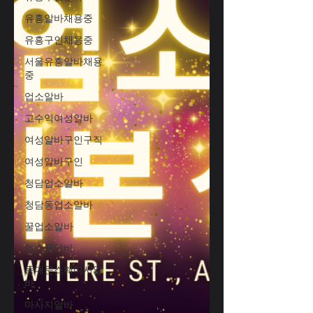
유흥알바채용중
유흥구인채용중
서울유흥알바채용
중
업소알바
고수익여성알바
여성알바구인구직
여성알바구인
청담업소알바
청담동업소알바
꿀업소알바
업소꿀알바
동대문스웨디시알
바
마사지알바