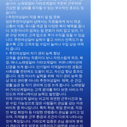
습니다. 노래방알바 가라오케알바 꾸준히 근무하면
건강한 몸 상태를 유지할 수 있는 부수적인 효과도 있
습니다.
3.추천여성알바 직원 복지 및 팁 문화
많은추천여성알바 샵에서는 직원들에게 숙식 제공,
교통비 지원, 유니폼 제공 등 다양한 복지 혜택을 줍니
다. 또한 마사지 업계는 팁 문화가 자리 잡고 있어, 기
본 수당 외에도 고객 팁으로 추가 수익을 얻을 수 있습
니다. 추천여성알바 실력이 좋고 서비스 만족도가 높
을수록 고정 고객과 팁 수입이 늘어나 수입 상승 여력
이 큽니다.
4. 추천여성알바 자기 관리 능력 향상
고객을 응대하는 직종이다 보니 자연스럽게 외모, 복
장, 매너,노래방알바 가라오케알바 커뮤니케이션에
신경을 쓰게 됩니다. 단기알바 지역알바이런 경험은
사회생활 전반에도 도움이 되고, 자신감 향상 효과도
큽니다. 또한 마사지 실력을 위해 자기 관리 능력 향
상 외모 관리뿐 아니라 추천여성알바 체력, 손 건강,
생활 습관 등 자기 관리에 신경 쓰게 됩니다. 노래방알
바 가라오케알바는 고객 응대를 하다 보면 서비스 마
인드와 커뮤니케이션 능력도 발전합니다.
지역 가라오케 알바는 비교적 유연한 근무시간과 높
은 수입 가능성으로 많은 사람들이 관심을 갖는 아르
바이트 중 하나입니다. 특히 학생, 취업 준비생, 직장
인 부업 희망자 등 다양한 연령층이 관심을 보이고 있
으며, 지역별로 근무 환경과 조건이 다르게 나타나는
것이 특징입니다. 가라오케 업종은 손님 응대와 분위
기 관리가 주요 업무로 이루어지기 때문에 서비스 마