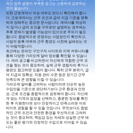
적인 업무 설명이 부족한 공고는 신중하게 검토하는
것이 좋습니다.
또한 근로계약서 작성 여부도 반드시 확인해야 합니
다. 근로계약서는 근무 조건과 급여 지급 기준을 명확
하게 정해주는 중요한 문서입니다. 계약서를 작성하
지 않거나 급여 조건을 구두로만 설명하는 경우에는
추후 문제가 발생할 가능성이 있으므로 주의가 필요
합니다. 합법적으로 운영되는 사업장인지 확인하고,
사업자 등록 여부와 근무 환경도 사전에 살펴보는 것
이 바람직합니다.
최근에는 온라인 구인구직 사이트와 지역 커뮤니티를
통해 다양한 가라오케 알바 정보를 확인할 수 있습니
다. 여러 공고를 비교하면서 자신에게 적합한 근무 조
건을 찾는 것이 중요하며, 실제 근무 경험자의 후기나
평판도 참고하면 도움이 됩니다. 특히 근무 분위기, 급
여 지급의 정확성, 직원 관리 수준 등은 장기간 근무
만족도에 큰 영향을 미칠 수 있습니다.
가라오케 알바를 고려하는 사람이라면 단순히 높은
수입만을 기준으로 판단하기보다 근무 환경과 안전
성, 근로 조건을 종합적으로 검토해야 합니다. 자신에
게 맞는 지역과 업장을 선택하고, 충분한 정보를 확인
한 후 지원한다면 보다 안정적이고 만족스러운 아르
바이트 경험을 할 수 있을 것입니다. 무엇보다도 합법
적인 근무 조건과 안전한 환경을 우선적으로 고려하
는 것이 중요하며, 책임감 있는 자세와 성실한 근무 태
도는 좋은 평가와 안정적인 수입으로 이어질 수 있습
니다.