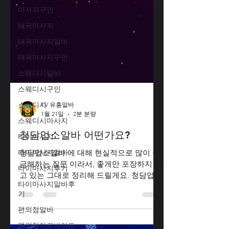
마사지구인
태국마사지
태국마사지알바
태국마사지구인
스웨디시알바
스웨디시구인
스웨디시
스웨디시마사지
타이마사지
TV 유흥알바
타이마사지알바
1월 21일
2분 분량
타이마사지후기
청담업소알바 어떤가요?
타이마사지알바후
기
청담업소알바 에 대해 현실적으로 많이 궁
금해하는 질문 이라서, 좋게만 포장하지 않
편의점알바
고 있는 그대로 정리해 드릴게요. 청담업소
편의점아르바이트