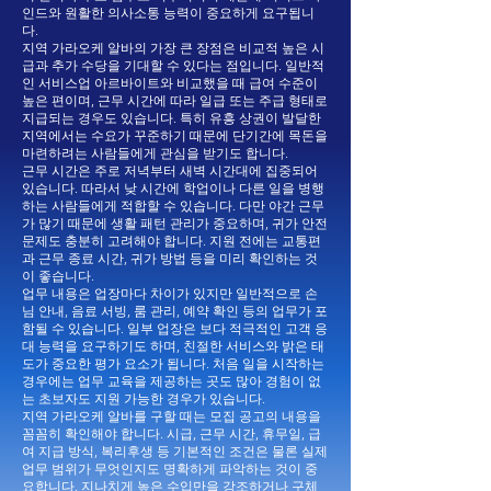
인드와 원활한 의사소통 능력이 중요하게 요구됩니
다.
지역 가라오케 알바의 가장 큰 장점은 비교적 높은 시
급과 추가 수당을 기대할 수 있다는 점입니다. 일반적
인 서비스업 아르바이트와 비교했을 때 급여 수준이
높은 편이며, 근무 시간에 따라 일급 또는 주급 형태로
지급되는 경우도 있습니다. 특히 유흥 상권이 발달한
지역에서는 수요가 꾸준하기 때문에 단기간에 목돈을
마련하려는 사람들에게 관심을 받기도 합니다.
근무 시간은 주로 저녁부터 새벽 시간대에 집중되어
있습니다. 따라서 낮 시간에 학업이나 다른 일을 병행
하는 사람들에게 적합할 수 있습니다. 다만 야간 근무
가 많기 때문에 생활 패턴 관리가 중요하며, 귀가 안전
문제도 충분히 고려해야 합니다. 지원 전에는 교통편
과 근무 종료 시간, 귀가 방법 등을 미리 확인하는 것
이 좋습니다.
업무 내용은 업장마다 차이가 있지만 일반적으로 손
님 안내, 음료 서빙, 룸 관리, 예약 확인 등의 업무가 포
함될 수 있습니다. 일부 업장은 보다 적극적인 고객 응
대 능력을 요구하기도 하며, 친절한 서비스와 밝은 태
도가 중요한 평가 요소가 됩니다. 처음 일을 시작하는
경우에는 업무 교육을 제공하는 곳도 많아 경험이 없
는 초보자도 지원 가능한 경우가 있습니다.
지역 가라오케 알바를 구할 때는 모집 공고의 내용을
꼼꼼히 확인해야 합니다. 시급, 근무 시간, 휴무일, 급
여 지급 방식, 복리후생 등 기본적인 조건은 물론 실제
업무 범위가 무엇인지도 명확하게 파악하는 것이 중
요합니다. 지나치게 높은 수입만을 강조하거나 구체