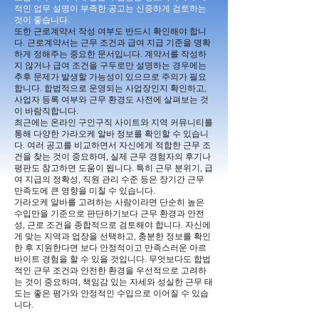
적인 업무 설명이 부족한 공고는 신중하게 검토하는
것이 좋습니다.
또한 근로계약서 작성 여부도 반드시 확인해야 합니
다. 근로계약서는 근무 조건과 급여 지급 기준을 명확
하게 정해주는 중요한 문서입니다. 계약서를 작성하
지 않거나 급여 조건을 구두로만 설명하는 경우에는
추후 문제가 발생할 가능성이 있으므로 주의가 필요
합니다. 합법적으로 운영되는 사업장인지 확인하고,
사업자 등록 여부와 근무 환경도 사전에 살펴보는 것
이 바람직합니다.
최근에는 온라인 구인구직 사이트와 지역 커뮤니티를
통해 다양한 가라오케 알바 정보를 확인할 수 있습니
다. 여러 공고를 비교하면서 자신에게 적합한 근무 조
건을 찾는 것이 중요하며, 실제 근무 경험자의 후기나
평판도 참고하면 도움이 됩니다. 특히 근무 분위기, 급
여 지급의 정확성, 직원 관리 수준 등은 장기간 근무
만족도에 큰 영향을 미칠 수 있습니다.
가라오케 알바를 고려하는 사람이라면 단순히 높은
수입만을 기준으로 판단하기보다 근무 환경과 안전
성, 근로 조건을 종합적으로 검토해야 합니다. 자신에
게 맞는 지역과 업장을 선택하고, 충분한 정보를 확인
한 후 지원한다면 보다 안정적이고 만족스러운 아르
바이트 경험을 할 수 있을 것입니다. 무엇보다도 합법
적인 근무 조건과 안전한 환경을 우선적으로 고려하
는 것이 중요하며, 책임감 있는 자세와 성실한 근무 태
도는 좋은 평가와 안정적인 수입으로 이어질 수 있습
니다.