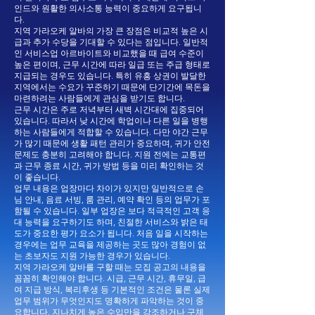
인드와 원활한 의사소통 능력이 중요하게 요구됩니
다.
지역 가라오케 알바의 가장 큰 장점은 비교적 높은 시
급과 추가 수당을 기대할 수 있다는 점입니다. 일반적
인 서비스업 아르바이트와 비교했을 때 급여 수준이
높은 편이며, 근무 시간에 따라 일급 또는 주급 형태로
지급되는 경우도 있습니다. 특히 유흥 상권이 발달한
지역에서는 수요가 꾸준하기 때문에 단기간에 목돈을
마련하려는 사람들에게 관심을 받기도 합니다.
근무 시간은 주로 저녁부터 새벽 시간대에 집중되어
있습니다. 따라서 낮 시간에 학업이나 다른 일을 병행
하는 사람들에게 적합할 수 있습니다. 다만 야간 근무
가 많기 때문에 생활 패턴 관리가 중요하며, 귀가 안전
문제도 충분히 고려해야 합니다. 지원 전에는 교통편
과 근무 종료 시간, 귀가 방법 등을 미리 확인하는 것
이 좋습니다.
업무 내용은 업장마다 차이가 있지만 일반적으로 손
님 안내, 음료 서빙, 룸 관리, 예약 확인 등의 업무가 포
함될 수 있습니다. 일부 업장은 보다 적극적인 고객 응
대 능력을 요구하기도 하며, 친절한 서비스와 밝은 태
도가 중요한 평가 요소가 됩니다. 처음 일을 시작하는
경우에는 업무 교육을 제공하는 곳도 많아 경험이 없
는 초보자도 지원 가능한 경우가 있습니다.
지역 가라오케 알바를 구할 때는 모집 공고의 내용을
꼼꼼히 확인해야 합니다. 시급, 근무 시간, 휴무일, 급
여 지급 방식, 복리후생 등 기본적인 조건은 물론 실제
업무 범위가 무엇인지도 명확하게 파악하는 것이 중
요합니다. 지나치게 높은 수입만을 강조하거나 구체