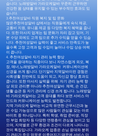
습니다. 노래방알바 가라오케알바 꾸준히 근무하면
건강한 몸 상태를 유지할 수 있는 부수적인 효과도 있
습니다.
3.추천여성알바 직원 복지 및 팁 문화
많은추천여성알바 샵에서는 직원들에게 숙식 제공,
교통비 지원, 유니폼 제공 등 다양한 복지 혜택을 줍니
다. 또한 마사지 업계는 팁 문화가 자리 잡고 있어, 기
본 수당 외에도 고객 팁으로 추가 수익을 얻을 수 있습
니다. 추천여성알바 실력이 좋고 서비스 만족도가 높
을수록 고정 고객과 팁 수입이 늘어나 수입 상승 여력
이 큽니다.
4. 추천여성알바 자기 관리 능력 향상
고객을 응대하는 직종이다 보니 자연스럽게 외모, 복
장, 매너,노래방알바 가라오케알바 커뮤니케이션에
신경을 쓰게 됩니다. 단기알바 지역알바이런 경험은
사회생활 전반에도 도움이 되고, 자신감 향상 효과도
큽니다. 또한 마사지 실력을 위해 자기 관리 능력 향
상 외모 관리뿐 아니라 추천여성알바 체력, 손 건강,
생활 습관 등 자기 관리에 신경 쓰게 됩니다. 노래방알
바 가라오케알바는 고객 응대를 하다 보면 서비스 마
인드와 커뮤니케이션 능력도 발전합니다.
지역 가라오케 알바는 비교적 유연한 근무시간과 높
은 수입 가능성으로 많은 사람들이 관심을 갖는 아르
바이트 중 하나입니다. 특히 학생, 취업 준비생, 직장
인 부업 희망자 등 다양한 연령층이 관심을 보이고 있
으며, 지역별로 근무 환경과 조건이 다르게 나타나는
것이 특징입니다. 가라오케 업종은 손님 응대와 분위
기 관리가 주요 업무로 이루어지기 때문에 서비스 마