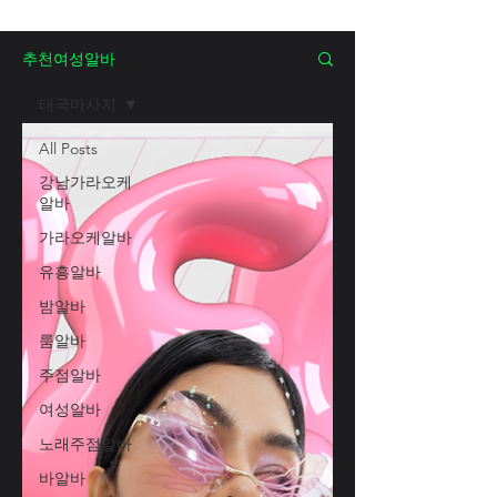
추천여성알바
태국마사지
All Posts
강남가라오케
알바
가라오케알바
유흥알바
밤알바
룸알바
주점알바
여성알바
노래주점알바
바알바