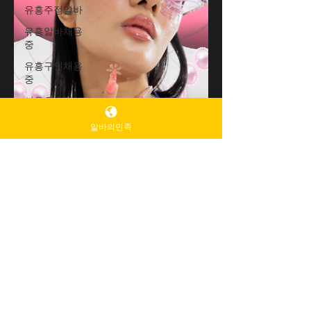
유흥주점알바
유흥알바채용
중
유흥구인채용
중
서울유흥알바
채용중
알바의민족
업소알바
고수익여성알
바
여성알바구인
구직
여성알바구인
청담업소알바
청담동업소알
바
꿀업소알바