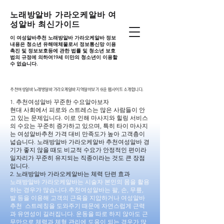
노래방알바 가라오케알바 여
성알바 최신가이드
이 여성알바추천 노래방알바 가라오케알바 정보
내용은 청소년 유해매체물로서 정보통신망 이용
촉진 및 정보보호등에 관한 법률 및 청소년 보호
법의 규정에 의하여19세 미만의 청소년이 이용할
수 없습니다.
추천여성알바 노래방알바 가라오케알바 지역알아보기 쉬운 웹사이트 소개합니다.
추천여성알바 노래방알바 가라오케알바 지역알아보기 쉬운 웹사이트 소개합니다.
1. 추천여성알바 꾸준한 수요알아보자
현대 사회에서 피로와 스트레스는 많은 사람들이 안
고 있는 문제입니다. 이로 인해 마사지와 힐링 서비스
의 수요는 꾸준히 증가하고 있으며, 특히 타이 마사지
는 여성알바추천 가격 대비 만족도가 높아 고객층이
넓습니다. 노래방알바 가라오케알바 추천여성알바 경
기가 좋지 않을 때도 비교적 수요가 안정적인 편이라
일자리가 꾸준히 유지되는 직종이라는 것도 큰 장점
입니다.
2. 노래방알바 가라오케알바는 체력 단련 효과
노래방알바 가라오케알바는 시술자 본인의 몸을 활용
하는 경우가 많습니다.추천여성알바는 팔, 손, 무릎,
발 등을 이용해 고객의 근육을 지압하거나 여성알바
추천 스트레칭을 도와주기 때문에 자연스럽게 근력
과 유연성이 길러집니다. 운동을 따로 하지 않아도 근
무만으로 체력과 체형 관리에 도움이 되는 경우가 많