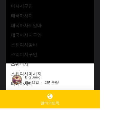
마사지구인
태국마사지
태국마사지알바
태국마사지구인
스웨디시알바
스웨디시구인
스웨디시
스웨디시마사지
타이마사지
타이마사지알바
Big Bang
3월 12일
2분 분량
타이마사지후기
알바의민족
타이마사지알바후기 를 약 3개
타이마사지알바후
기
월 정도 해 본 경험 솔직한후기
편의점알바
타이마사지 알바를 약 3개월 정도 해 본 경
편의점아르바이트
험을 솔직하게 정리해 보려고 한다. 처음