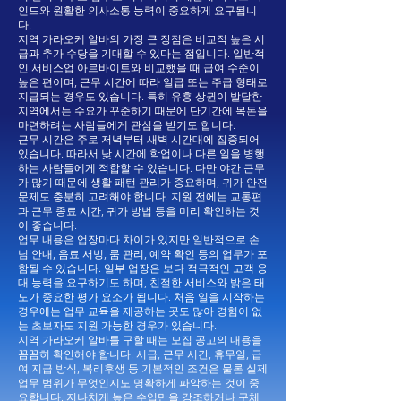
인드와 원활한 의사소통 능력이 중요하게 요구됩니
다.
지역 가라오케 알바의 가장 큰 장점은 비교적 높은 시
급과 추가 수당을 기대할 수 있다는 점입니다. 일반적
인 서비스업 아르바이트와 비교했을 때 급여 수준이
높은 편이며, 근무 시간에 따라 일급 또는 주급 형태로
지급되는 경우도 있습니다. 특히 유흥 상권이 발달한
지역에서는 수요가 꾸준하기 때문에 단기간에 목돈을
마련하려는 사람들에게 관심을 받기도 합니다.
근무 시간은 주로 저녁부터 새벽 시간대에 집중되어
있습니다. 따라서 낮 시간에 학업이나 다른 일을 병행
하는 사람들에게 적합할 수 있습니다. 다만 야간 근무
가 많기 때문에 생활 패턴 관리가 중요하며, 귀가 안전
문제도 충분히 고려해야 합니다. 지원 전에는 교통편
과 근무 종료 시간, 귀가 방법 등을 미리 확인하는 것
이 좋습니다.
업무 내용은 업장마다 차이가 있지만 일반적으로 손
님 안내, 음료 서빙, 룸 관리, 예약 확인 등의 업무가 포
함될 수 있습니다. 일부 업장은 보다 적극적인 고객 응
대 능력을 요구하기도 하며, 친절한 서비스와 밝은 태
도가 중요한 평가 요소가 됩니다. 처음 일을 시작하는
경우에는 업무 교육을 제공하는 곳도 많아 경험이 없
는 초보자도 지원 가능한 경우가 있습니다.
지역 가라오케 알바를 구할 때는 모집 공고의 내용을
꼼꼼히 확인해야 합니다. 시급, 근무 시간, 휴무일, 급
여 지급 방식, 복리후생 등 기본적인 조건은 물론 실제
업무 범위가 무엇인지도 명확하게 파악하는 것이 중
요합니다. 지나치게 높은 수입만을 강조하거나 구체