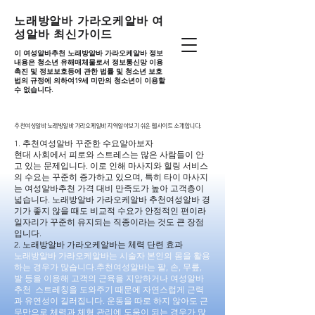
노래방알바 가라오케알바 여
성알바 최신가이드
이 여성알바추천 노래방알바 가라오케알바 정보
내용은 청소년 유해매체물로서 정보통신망 이용
촉진 및 정보보호등에 관한 법률 및 청소년 보호
법의 규정에 의하여19세 미만의 청소년이 이용할
수 없습니다.
추천여성알바 노래방알바 가라오케알바 지역알아보기 쉬운 웹사이트 소개합니다.
추천여성알바 노래방알바 가라오케알바 지역알아보기 쉬운 웹사이트 소개합니다.
1. 추천여성알바 꾸준한 수요알아보자
현대 사회에서 피로와 스트레스는 많은 사람들이 안
고 있는 문제입니다. 이로 인해 마사지와 힐링 서비스
의 수요는 꾸준히 증가하고 있으며, 특히 타이 마사지
는 여성알바추천 가격 대비 만족도가 높아 고객층이
넓습니다. 노래방알바 가라오케알바 추천여성알바 경
기가 좋지 않을 때도 비교적 수요가 안정적인 편이라
일자리가 꾸준히 유지되는 직종이라는 것도 큰 장점
입니다.
2. 노래방알바 가라오케알바는 체력 단련 효과
노래방알바 가라오케알바는 시술자 본인의 몸을 활용
하는 경우가 많습니다.추천여성알바는 팔, 손, 무릎,
발 등을 이용해 고객의 근육을 지압하거나 여성알바
추천 스트레칭을 도와주기 때문에 자연스럽게 근력
과 유연성이 길러집니다. 운동을 따로 하지 않아도 근
무만으로 체력과 체형 관리에 도움이 되는 경우가 많