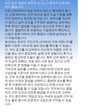
적인 업무 설명이 부족한 공고는 신중하게 검토하는
것이 좋습니다.
또한 근로계약서 작성 여부도 반드시 확인해야 합니
다. 근로계약서는 근무 조건과 급여 지급 기준을 명확
하게 정해주는 중요한 문서입니다. 계약서를 작성하
지 않거나 급여 조건을 구두로만 설명하는 경우에는
추후 문제가 발생할 가능성이 있으므로 주의가 필요
합니다. 합법적으로 운영되는 사업장인지 확인하고,
사업자 등록 여부와 근무 환경도 사전에 살펴보는 것
이 바람직합니다.
최근에는 온라인 구인구직 사이트와 지역 커뮤니티를
통해 다양한 가라오케 알바 정보를 확인할 수 있습니
다. 여러 공고를 비교하면서 자신에게 적합한 근무 조
건을 찾는 것이 중요하며, 실제 근무 경험자의 후기나
평판도 참고하면 도움이 됩니다. 특히 근무 분위기, 급
여 지급의 정확성, 직원 관리 수준 등은 장기간 근무
만족도에 큰 영향을 미칠 수 있습니다.
가라오케 알바를 고려하는 사람이라면 단순히 높은
수입만을 기준으로 판단하기보다 근무 환경과 안전
성, 근로 조건을 종합적으로 검토해야 합니다. 자신에
게 맞는 지역과 업장을 선택하고, 충분한 정보를 확인
한 후 지원한다면 보다 안정적이고 만족스러운 아르
바이트 경험을 할 수 있을 것입니다. 무엇보다도 합법
적인 근무 조건과 안전한 환경을 우선적으로 고려하
는 것이 중요하며, 책임감 있는 자세와 성실한 근무 태
도는 좋은 평가와 안정적인 수입으로 이어질 수 있습
니다.