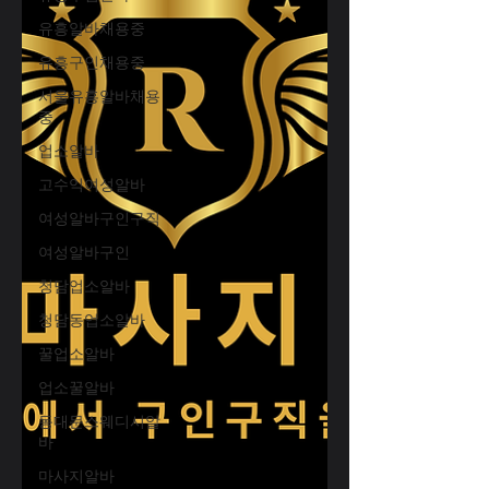
유흥알바채용중
유흥구인채용중
서울유흥알바채용
중
업소알바
고수익여성알바
여성알바구인구직
여성알바구인
청담업소알바
청담동업소알바
꿀업소알바
업소꿀알바
동대문스웨디시알
바
마사지알바