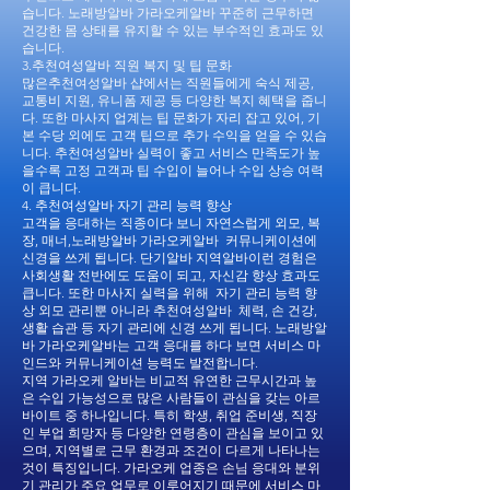
습니다. 노래방알바 가라오케알바 꾸준히 근무하면
건강한 몸 상태를 유지할 수 있는 부수적인 효과도 있
습니다.
3.추천여성알바 직원 복지 및 팁 문화
많은추천여성알바 샵에서는 직원들에게 숙식 제공,
교통비 지원, 유니폼 제공 등 다양한 복지 혜택을 줍니
다. 또한 마사지 업계는 팁 문화가 자리 잡고 있어, 기
본 수당 외에도 고객 팁으로 추가 수익을 얻을 수 있습
니다. 추천여성알바 실력이 좋고 서비스 만족도가 높
을수록 고정 고객과 팁 수입이 늘어나 수입 상승 여력
이 큽니다.
4. 추천여성알바 자기 관리 능력 향상
고객을 응대하는 직종이다 보니 자연스럽게 외모, 복
장, 매너,노래방알바 가라오케알바 커뮤니케이션에
신경을 쓰게 됩니다. 단기알바 지역알바이런 경험은
사회생활 전반에도 도움이 되고, 자신감 향상 효과도
큽니다. 또한 마사지 실력을 위해 자기 관리 능력 향
상 외모 관리뿐 아니라 추천여성알바 체력, 손 건강,
생활 습관 등 자기 관리에 신경 쓰게 됩니다. 노래방알
바 가라오케알바는 고객 응대를 하다 보면 서비스 마
인드와 커뮤니케이션 능력도 발전합니다.
지역 가라오케 알바는 비교적 유연한 근무시간과 높
은 수입 가능성으로 많은 사람들이 관심을 갖는 아르
바이트 중 하나입니다. 특히 학생, 취업 준비생, 직장
인 부업 희망자 등 다양한 연령층이 관심을 보이고 있
으며, 지역별로 근무 환경과 조건이 다르게 나타나는
것이 특징입니다. 가라오케 업종은 손님 응대와 분위
기 관리가 주요 업무로 이루어지기 때문에 서비스 마