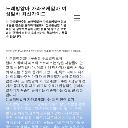
노래방알바 가라오케알바 여
성알바 최신가이드
이 여성알바추천 노래방알바 가라오케알바 정보
내용은 청소년 유해매체물로서 정보통신망 이용
촉진 및 정보보호등에 관한 법률 및 청소년 보호
법의 규정에 의하여19세 미만의 청소년이 이용할
수 없습니다.
추천여성알바 노래방알바 가라오케알바 지역알아보기 쉬운 웹사이트 소개합니다.
추천여성알바 노래방알바 가라오케알바 지역알아보기 쉬운 웹사이트 소개합니다.
1. 추천여성알바 꾸준한 수요알아보자
현대 사회에서 피로와 스트레스는 많은 사람들이 안
고 있는 문제입니다. 이로 인해 마사지와 힐링 서비스
의 수요는 꾸준히 증가하고 있으며, 특히 타이 마사지
는 여성알바추천 가격 대비 만족도가 높아 고객층이
넓습니다. 노래방알바 가라오케알바 추천여성알바 경
기가 좋지 않을 때도 비교적 수요가 안정적인 편이라
일자리가 꾸준히 유지되는 직종이라는 것도 큰 장점
입니다.
2. 노래방알바 가라오케알바는 체력 단련 효과
노래방알바 가라오케알바는 시술자 본인의 몸을 활용
하는 경우가 많습니다.추천여성알바는 팔, 손, 무릎,
발 등을 이용해 고객의 근육을 지압하거나 여성알바
추천 스트레칭을 도와주기 때문에 자연스럽게 근력
과 유연성이 길러집니다. 운동을 따로 하지 않아도 근
무만으로 체력과 체형 관리에 도움이 되는 경우가 많