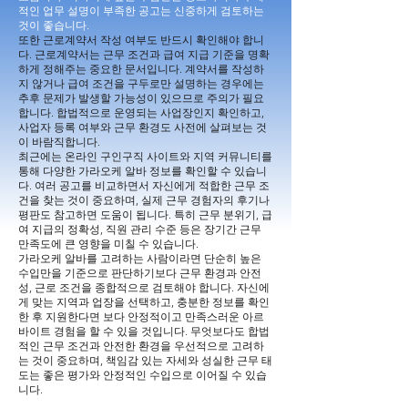
적인 업무 설명이 부족한 공고는 신중하게 검토하는
것이 좋습니다.
또한 근로계약서 작성 여부도 반드시 확인해야 합니
다. 근로계약서는 근무 조건과 급여 지급 기준을 명확
하게 정해주는 중요한 문서입니다. 계약서를 작성하
지 않거나 급여 조건을 구두로만 설명하는 경우에는
추후 문제가 발생할 가능성이 있으므로 주의가 필요
합니다. 합법적으로 운영되는 사업장인지 확인하고,
사업자 등록 여부와 근무 환경도 사전에 살펴보는 것
이 바람직합니다.
최근에는 온라인 구인구직 사이트와 지역 커뮤니티를
통해 다양한 가라오케 알바 정보를 확인할 수 있습니
다. 여러 공고를 비교하면서 자신에게 적합한 근무 조
건을 찾는 것이 중요하며, 실제 근무 경험자의 후기나
평판도 참고하면 도움이 됩니다. 특히 근무 분위기, 급
여 지급의 정확성, 직원 관리 수준 등은 장기간 근무
만족도에 큰 영향을 미칠 수 있습니다.
가라오케 알바를 고려하는 사람이라면 단순히 높은
수입만을 기준으로 판단하기보다 근무 환경과 안전
성, 근로 조건을 종합적으로 검토해야 합니다. 자신에
게 맞는 지역과 업장을 선택하고, 충분한 정보를 확인
한 후 지원한다면 보다 안정적이고 만족스러운 아르
바이트 경험을 할 수 있을 것입니다. 무엇보다도 합법
적인 근무 조건과 안전한 환경을 우선적으로 고려하
는 것이 중요하며, 책임감 있는 자세와 성실한 근무 태
도는 좋은 평가와 안정적인 수입으로 이어질 수 있습
니다.