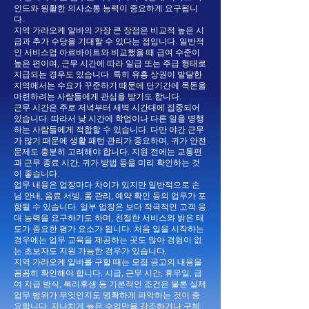
인드와 원활한 의사소통 능력이 중요하게 요구됩니
다.
지역 가라오케 알바의 가장 큰 장점은 비교적 높은 시
급과 추가 수당을 기대할 수 있다는 점입니다. 일반적
인 서비스업 아르바이트와 비교했을 때 급여 수준이
높은 편이며, 근무 시간에 따라 일급 또는 주급 형태로
지급되는 경우도 있습니다. 특히 유흥 상권이 발달한
지역에서는 수요가 꾸준하기 때문에 단기간에 목돈을
마련하려는 사람들에게 관심을 받기도 합니다.
근무 시간은 주로 저녁부터 새벽 시간대에 집중되어
있습니다. 따라서 낮 시간에 학업이나 다른 일을 병행
하는 사람들에게 적합할 수 있습니다. 다만 야간 근무
가 많기 때문에 생활 패턴 관리가 중요하며, 귀가 안전
문제도 충분히 고려해야 합니다. 지원 전에는 교통편
과 근무 종료 시간, 귀가 방법 등을 미리 확인하는 것
이 좋습니다.
업무 내용은 업장마다 차이가 있지만 일반적으로 손
님 안내, 음료 서빙, 룸 관리, 예약 확인 등의 업무가 포
함될 수 있습니다. 일부 업장은 보다 적극적인 고객 응
대 능력을 요구하기도 하며, 친절한 서비스와 밝은 태
도가 중요한 평가 요소가 됩니다. 처음 일을 시작하는
경우에는 업무 교육을 제공하는 곳도 많아 경험이 없
는 초보자도 지원 가능한 경우가 있습니다.
지역 가라오케 알바를 구할 때는 모집 공고의 내용을
꼼꼼히 확인해야 합니다. 시급, 근무 시간, 휴무일, 급
여 지급 방식, 복리후생 등 기본적인 조건은 물론 실제
업무 범위가 무엇인지도 명확하게 파악하는 것이 중
요합니다. 지나치게 높은 수입만을 강조하거나 구체