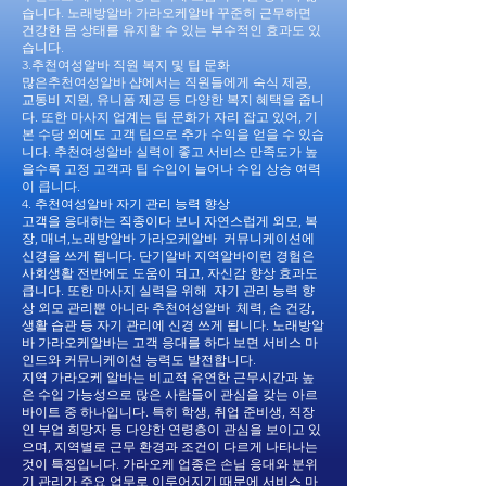
습니다. 노래방알바 가라오케알바 꾸준히 근무하면
건강한 몸 상태를 유지할 수 있는 부수적인 효과도 있
습니다.
3.추천여성알바 직원 복지 및 팁 문화
많은추천여성알바 샵에서는 직원들에게 숙식 제공,
교통비 지원, 유니폼 제공 등 다양한 복지 혜택을 줍니
다. 또한 마사지 업계는 팁 문화가 자리 잡고 있어, 기
본 수당 외에도 고객 팁으로 추가 수익을 얻을 수 있습
니다. 추천여성알바 실력이 좋고 서비스 만족도가 높
을수록 고정 고객과 팁 수입이 늘어나 수입 상승 여력
이 큽니다.
4. 추천여성알바 자기 관리 능력 향상
고객을 응대하는 직종이다 보니 자연스럽게 외모, 복
장, 매너,노래방알바 가라오케알바 커뮤니케이션에
신경을 쓰게 됩니다. 단기알바 지역알바이런 경험은
사회생활 전반에도 도움이 되고, 자신감 향상 효과도
큽니다. 또한 마사지 실력을 위해 자기 관리 능력 향
상 외모 관리뿐 아니라 추천여성알바 체력, 손 건강,
생활 습관 등 자기 관리에 신경 쓰게 됩니다. 노래방알
바 가라오케알바는 고객 응대를 하다 보면 서비스 마
인드와 커뮤니케이션 능력도 발전합니다.
지역 가라오케 알바는 비교적 유연한 근무시간과 높
은 수입 가능성으로 많은 사람들이 관심을 갖는 아르
바이트 중 하나입니다. 특히 학생, 취업 준비생, 직장
인 부업 희망자 등 다양한 연령층이 관심을 보이고 있
으며, 지역별로 근무 환경과 조건이 다르게 나타나는
것이 특징입니다. 가라오케 업종은 손님 응대와 분위
기 관리가 주요 업무로 이루어지기 때문에 서비스 마