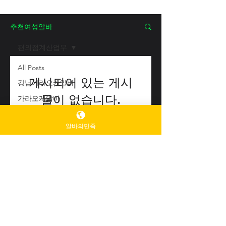
추천여성알바
편의점계산업무
All Posts
게시되어 있는 게시
강남가라오케알바
물이 없습니다.
가라오케알바
유흥알바
다른 블로그 카테고리로 이동하
알바의민족
밤알바
거나 다음에 다시 확인해주세
요.
룸알바
주점알바
여성알바
노래주점알바
바알바
가라오케알바
최고의
추천여성알
바
찾아보자
유흥주점알바