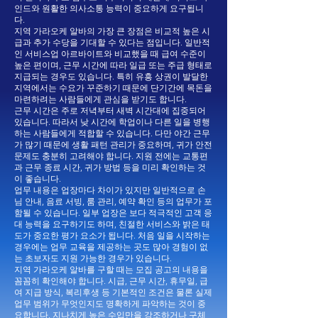
인드와 원활한 의사소통 능력이 중요하게 요구됩니
다.
지역 가라오케 알바의 가장 큰 장점은 비교적 높은 시
급과 추가 수당을 기대할 수 있다는 점입니다. 일반적
인 서비스업 아르바이트와 비교했을 때 급여 수준이
높은 편이며, 근무 시간에 따라 일급 또는 주급 형태로
지급되는 경우도 있습니다. 특히 유흥 상권이 발달한
지역에서는 수요가 꾸준하기 때문에 단기간에 목돈을
마련하려는 사람들에게 관심을 받기도 합니다.
근무 시간은 주로 저녁부터 새벽 시간대에 집중되어
있습니다. 따라서 낮 시간에 학업이나 다른 일을 병행
하는 사람들에게 적합할 수 있습니다. 다만 야간 근무
가 많기 때문에 생활 패턴 관리가 중요하며, 귀가 안전
문제도 충분히 고려해야 합니다. 지원 전에는 교통편
과 근무 종료 시간, 귀가 방법 등을 미리 확인하는 것
이 좋습니다.
업무 내용은 업장마다 차이가 있지만 일반적으로 손
님 안내, 음료 서빙, 룸 관리, 예약 확인 등의 업무가 포
함될 수 있습니다. 일부 업장은 보다 적극적인 고객 응
대 능력을 요구하기도 하며, 친절한 서비스와 밝은 태
도가 중요한 평가 요소가 됩니다. 처음 일을 시작하는
경우에는 업무 교육을 제공하는 곳도 많아 경험이 없
는 초보자도 지원 가능한 경우가 있습니다.
지역 가라오케 알바를 구할 때는 모집 공고의 내용을
꼼꼼히 확인해야 합니다. 시급, 근무 시간, 휴무일, 급
여 지급 방식, 복리후생 등 기본적인 조건은 물론 실제
업무 범위가 무엇인지도 명확하게 파악하는 것이 중
요합니다. 지나치게 높은 수입만을 강조하거나 구체