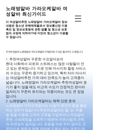
노래방알바 가라오케알바 여
성알바 최신가이드
이 여성알바추천 노래방알바 가라오케알바 정보
내용은 청소년 유해매체물로서 정보통신망 이용
촉진 및 정보보호등에 관한 법률 및 청소년 보호
법의 규정에 의하여19세 미만의 청소년이 이용할
수 없습니다.
추천여성알바 노래방알바 가라오케알바 지역알아보기 쉬운 웹사이트 소개합니다.
추천여성알바 노래방알바 가라오케알바 지역알아보기 쉬운 웹사이트 소개합니다.
1. 추천여성알바 꾸준한 수요알아보자
현대 사회에서 피로와 스트레스는 많은 사람들이 안
고 있는 문제입니다. 이로 인해 마사지와 힐링 서비스
의 수요는 꾸준히 증가하고 있으며, 특히 타이 마사지
는 여성알바추천 가격 대비 만족도가 높아 고객층이
넓습니다. 노래방알바 가라오케알바 추천여성알바 경
기가 좋지 않을 때도 비교적 수요가 안정적인 편이라
일자리가 꾸준히 유지되는 직종이라는 것도 큰 장점
입니다.
2. 노래방알바 가라오케알바는 체력 단련 효과
노래방알바 가라오케알바는 시술자 본인의 몸을 활용
하는 경우가 많습니다.추천여성알바는 팔, 손, 무릎,
발 등을 이용해 고객의 근육을 지압하거나 여성알바
추천 스트레칭을 도와주기 때문에 자연스럽게 근력
과 유연성이 길러집니다. 운동을 따로 하지 않아도 근
무만으로 체력과 체형 관리에 도움이 되는 경우가 많