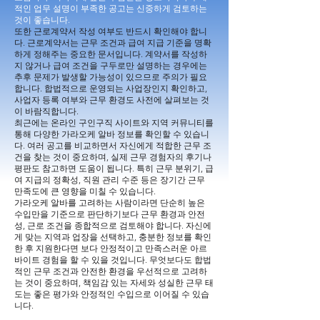
적인 업무 설명이 부족한 공고는 신중하게 검토하는
것이 좋습니다.
또한 근로계약서 작성 여부도 반드시 확인해야 합니
다. 근로계약서는 근무 조건과 급여 지급 기준을 명확
하게 정해주는 중요한 문서입니다. 계약서를 작성하
지 않거나 급여 조건을 구두로만 설명하는 경우에는
추후 문제가 발생할 가능성이 있으므로 주의가 필요
합니다. 합법적으로 운영되는 사업장인지 확인하고,
사업자 등록 여부와 근무 환경도 사전에 살펴보는 것
이 바람직합니다.
최근에는 온라인 구인구직 사이트와 지역 커뮤니티를
통해 다양한 가라오케 알바 정보를 확인할 수 있습니
다. 여러 공고를 비교하면서 자신에게 적합한 근무 조
건을 찾는 것이 중요하며, 실제 근무 경험자의 후기나
평판도 참고하면 도움이 됩니다. 특히 근무 분위기, 급
여 지급의 정확성, 직원 관리 수준 등은 장기간 근무
만족도에 큰 영향을 미칠 수 있습니다.
가라오케 알바를 고려하는 사람이라면 단순히 높은
수입만을 기준으로 판단하기보다 근무 환경과 안전
성, 근로 조건을 종합적으로 검토해야 합니다. 자신에
게 맞는 지역과 업장을 선택하고, 충분한 정보를 확인
한 후 지원한다면 보다 안정적이고 만족스러운 아르
바이트 경험을 할 수 있을 것입니다. 무엇보다도 합법
적인 근무 조건과 안전한 환경을 우선적으로 고려하
는 것이 중요하며, 책임감 있는 자세와 성실한 근무 태
도는 좋은 평가와 안정적인 수입으로 이어질 수 있습
니다.