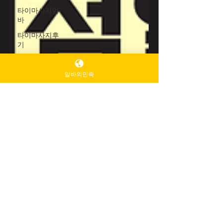
타이마사지알
바
타이마사지후
기
타이마사지알
바후기
알바의민족
편의점알바
편의점아르바
이트
편의점야간알
바
편의점주말알
바
편의점단기알
바
편의점시급
편의점근무