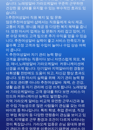
습니다. 노래방알바 가라오케알바 꾸준히 근무하면
건강한 몸 상태를 유지할 수 있는 부수적인 효과도 있
습니다.
3.추천여성알바 직원 복지 및 팁 문화
많은추천여성알바 샵에서는 직원들에게 숙식 제공,
교통비 지원, 유니폼 제공 등 다양한 복지 혜택을 줍니
다. 또한 마사지 업계는 팁 문화가 자리 잡고 있어, 기
본 수당 외에도 고객 팁으로 추가 수익을 얻을 수 있습
니다. 추천여성알바 실력이 좋고 서비스 만족도가 높
을수록 고정 고객과 팁 수입이 늘어나 수입 상승 여력
이 큽니다.
4. 추천여성알바 자기 관리 능력 향상
고객을 응대하는 직종이다 보니 자연스럽게 외모, 복
장, 매너,노래방알바 가라오케알바 커뮤니케이션에
신경을 쓰게 됩니다. 단기알바 지역알바이런 경험은
사회생활 전반에도 도움이 되고, 자신감 향상 효과도
큽니다. 또한 마사지 실력을 위해 자기 관리 능력 향
상 외모 관리뿐 아니라 추천여성알바 체력, 손 건강,
생활 습관 등 자기 관리에 신경 쓰게 됩니다. 노래방알
바 가라오케알바는 고객 응대를 하다 보면 서비스 마
인드와 커뮤니케이션 능력도 발전합니다.
지역 가라오케 알바는 비교적 유연한 근무시간과 높
은 수입 가능성으로 많은 사람들이 관심을 갖는 아르
바이트 중 하나입니다. 특히 학생, 취업 준비생, 직장
인 부업 희망자 등 다양한 연령층이 관심을 보이고 있
으며, 지역별로 근무 환경과 조건이 다르게 나타나는
것이 특징입니다. 가라오케 업종은 손님 응대와 분위
기 관리가 주요 업무로 이루어지기 때문에 서비스 마