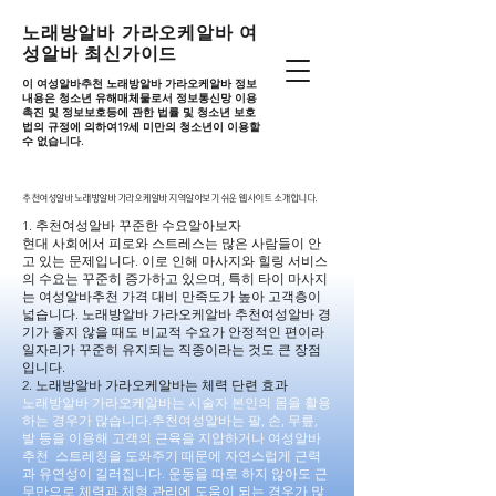
노래방알바 가라오케알바 여
성알바 최신가이드
이 여성알바추천 노래방알바 가라오케알바 정보
내용은 청소년 유해매체물로서 정보통신망 이용
촉진 및 정보보호등에 관한 법률 및 청소년 보호
법의 규정에 의하여19세 미만의 청소년이 이용할
수 없습니다.
추천여성알바 노래방알바 가라오케알바 지역알아보기 쉬운 웹사이트 소개합니다.
추천여성알바 노래방알바 가라오케알바 지역알아보기 쉬운 웹사이트 소개합니다.
1. 추천여성알바 꾸준한 수요알아보자
현대 사회에서 피로와 스트레스는 많은 사람들이 안
고 있는 문제입니다. 이로 인해 마사지와 힐링 서비스
의 수요는 꾸준히 증가하고 있으며, 특히 타이 마사지
는 여성알바추천 가격 대비 만족도가 높아 고객층이
넓습니다. 노래방알바 가라오케알바 추천여성알바 경
기가 좋지 않을 때도 비교적 수요가 안정적인 편이라
일자리가 꾸준히 유지되는 직종이라는 것도 큰 장점
입니다.
2. 노래방알바 가라오케알바는 체력 단련 효과
노래방알바 가라오케알바는 시술자 본인의 몸을 활용
하는 경우가 많습니다.추천여성알바는 팔, 손, 무릎,
발 등을 이용해 고객의 근육을 지압하거나 여성알바
추천 스트레칭을 도와주기 때문에 자연스럽게 근력
과 유연성이 길러집니다. 운동을 따로 하지 않아도 근
무만으로 체력과 체형 관리에 도움이 되는 경우가 많