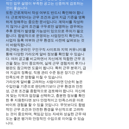
적인 업무 설명이 부족한 공고는 신중하게 검토하는
것이 좋습니다.
또한 근로계약서 작성 여부도 반드시 확인해야 합니
다. 근로계약서는 근무 조건과 급여 지급 기준을 명확
하게 정해주는 중요한 문서입니다. 계약서를 작성하
지 않거나 급여 조건을 구두로만 설명하는 경우에는
추후 문제가 발생할 가능성이 있으므로 주의가 필요
합니다. 합법적으로 운영되는 사업장인지 확인하고,
사업자 등록 여부와 근무 환경도 사전에 살펴보는 것
이 바람직합니다.
최근에는 온라인 구인구직 사이트와 지역 커뮤니티를
통해 다양한 가라오케 알바 정보를 확인할 수 있습니
다. 여러 공고를 비교하면서 자신에게 적합한 근무 조
건을 찾는 것이 중요하며, 실제 근무 경험자의 후기나
평판도 참고하면 도움이 됩니다. 특히 근무 분위기, 급
여 지급의 정확성, 직원 관리 수준 등은 장기간 근무
만족도에 큰 영향을 미칠 수 있습니다.
가라오케 알바를 고려하는 사람이라면 단순히 높은
수입만을 기준으로 판단하기보다 근무 환경과 안전
성, 근로 조건을 종합적으로 검토해야 합니다. 자신에
게 맞는 지역과 업장을 선택하고, 충분한 정보를 확인
한 후 지원한다면 보다 안정적이고 만족스러운 아르
바이트 경험을 할 수 있을 것입니다. 무엇보다도 합법
적인 근무 조건과 안전한 환경을 우선적으로 고려하
는 것이 중요하며, 책임감 있는 자세와 성실한 근무 태
도는 좋은 평가와 안정적인 수입으로 이어질 수 있습
니다.