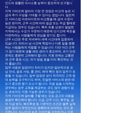
인드와 원활한 의사소통 능력이 중요하게 요구됩니
다.
지역 가라오케 알바의 가장 큰 장점은 비교적 높은 시
급과 추가 수당을 기대할 수 있다는 점입니다. 일반적
인 서비스업 아르바이트와 비교했을 때 급여 수준이
높은 편이며, 근무 시간에 따라 일급 또는 주급 형태로
지급되는 경우도 있습니다. 특히 유흥 상권이 발달한
지역에서는 수요가 꾸준하기 때문에 단기간에 목돈을
마련하려는 사람들에게 관심을 받기도 합니다.
근무 시간은 주로 저녁부터 새벽 시간대에 집중되어
있습니다. 따라서 낮 시간에 학업이나 다른 일을 병행
하는 사람들에게 적합할 수 있습니다. 다만 야간 근무
가 많기 때문에 생활 패턴 관리가 중요하며, 귀가 안전
문제도 충분히 고려해야 합니다. 지원 전에는 교통편
과 근무 종료 시간, 귀가 방법 등을 미리 확인하는 것
이 좋습니다.
업무 내용은 업장마다 차이가 있지만 일반적으로 손
님 안내, 음료 서빙, 룸 관리, 예약 확인 등의 업무가 포
함될 수 있습니다. 일부 업장은 보다 적극적인 고객 응
대 능력을 요구하기도 하며, 친절한 서비스와 밝은 태
도가 중요한 평가 요소가 됩니다. 처음 일을 시작하는
경우에는 업무 교육을 제공하는 곳도 많아 경험이 없
는 초보자도 지원 가능한 경우가 있습니다.
지역 가라오케 알바를 구할 때는 모집 공고의 내용을
꼼꼼히 확인해야 합니다. 시급, 근무 시간, 휴무일, 급
여 지급 방식, 복리후생 등 기본적인 조건은 물론 실제
업무 범위가 무엇인지도 명확하게 파악하는 것이 중
요합니다. 지나치게 높은 수입만을 강조하거나 구체