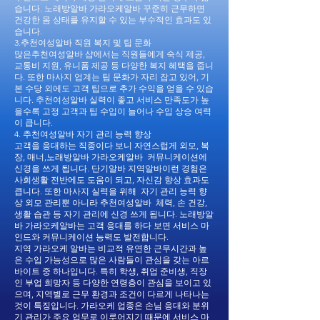
습니다. 노래방알바 가라오케알바 꾸준히 근무하면
건강한 몸 상태를 유지할 수 있는 부수적인 효과도 있
습니다.
3.추천여성알바 직원 복지 및 팁 문화
많은추천여성알바 샵에서는 직원들에게 숙식 제공,
교통비 지원, 유니폼 제공 등 다양한 복지 혜택을 줍니
다. 또한 마사지 업계는 팁 문화가 자리 잡고 있어, 기
본 수당 외에도 고객 팁으로 추가 수익을 얻을 수 있습
니다. 추천여성알바 실력이 좋고 서비스 만족도가 높
을수록 고정 고객과 팁 수입이 늘어나 수입 상승 여력
이 큽니다.
4. 추천여성알바 자기 관리 능력 향상
고객을 응대하는 직종이다 보니 자연스럽게 외모, 복
장, 매너,노래방알바 가라오케알바 커뮤니케이션에
신경을 쓰게 됩니다. 단기알바 지역알바이런 경험은
사회생활 전반에도 도움이 되고, 자신감 향상 효과도
큽니다. 또한 마사지 실력을 위해 자기 관리 능력 향
상 외모 관리뿐 아니라 추천여성알바 체력, 손 건강,
생활 습관 등 자기 관리에 신경 쓰게 됩니다. 노래방알
바 가라오케알바는 고객 응대를 하다 보면 서비스 마
인드와 커뮤니케이션 능력도 발전합니다.
지역 가라오케 알바는 비교적 유연한 근무시간과 높
은 수입 가능성으로 많은 사람들이 관심을 갖는 아르
바이트 중 하나입니다. 특히 학생, 취업 준비생, 직장
인 부업 희망자 등 다양한 연령층이 관심을 보이고 있
으며, 지역별로 근무 환경과 조건이 다르게 나타나는
것이 특징입니다. 가라오케 업종은 손님 응대와 분위
기 관리가 주요 업무로 이루어지기 때문에 서비스 마