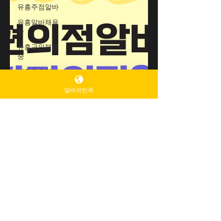
유흥주점알바
유흥알바채용
중
유흥구인채용
중
서울유흥알바
채용중
알바의민족
업소알바
고수익여성알
바
여성알바구인
구직
여성알바구인
청담업소알바
청담동업소알
바
꿀업소알바