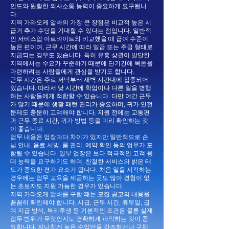
인드와 원활한 의사소통 능력이 중요하게 요구됩니
다.
지역 가라오케 알바의 가장 큰 장점은 비교적 높은 시
급과 추가 수당을 기대할 수 있다는 점입니다. 일반적
인 서비스업 아르바이트와 비교했을 때 급여 수준이
높은 편이며, 근무 시간에 따라 일급 또는 주급 형태로
지급되는 경우도 있습니다. 특히 유흥 상권이 발달한
지역에서는 수요가 꾸준하기 때문에 단기간에 목돈을
마련하려는 사람들에게 관심을 받기도 합니다.
근무 시간은 주로 저녁부터 새벽 시간대에 집중되어
있습니다. 따라서 낮 시간에 학업이나 다른 일을 병행
하는 사람들에게 적합할 수 있습니다. 다만 야간 근무
가 많기 때문에 생활 패턴 관리가 중요하며, 귀가 안전
문제도 충분히 고려해야 합니다. 지원 전에는 교통편
과 근무 종료 시간, 귀가 방법 등을 미리 확인하는 것
이 좋습니다.
업무 내용은 업장마다 차이가 있지만 일반적으로 손
님 안내, 음료 서빙, 룸 관리, 예약 확인 등의 업무가 포
함될 수 있습니다. 일부 업장은 보다 적극적인 고객 응
대 능력을 요구하기도 하며, 친절한 서비스와 밝은 태
도가 중요한 평가 요소가 됩니다. 처음 일을 시작하는
경우에는 업무 교육을 제공하는 곳도 많아 경험이 없
는 초보자도 지원 가능한 경우가 있습니다.
지역 가라오케 알바를 구할 때는 모집 공고의 내용을
꼼꼼히 확인해야 합니다. 시급, 근무 시간, 휴무일, 급
여 지급 방식, 복리후생 등 기본적인 조건은 물론 실제
업무 범위가 무엇인지도 명확하게 파악하는 것이 중
요합니다. 지나치게 높은 수입만을 강조하거나 구체