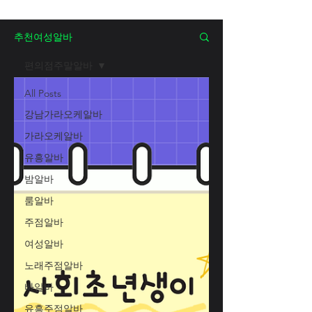
추천여성알바
편의점주말알바
All Posts
강남가라오케알바
가라오케알바
유흥알바
밤알바
룸알바
주점알바
여성알바
노래주점알바
바알바
유흥주점알바