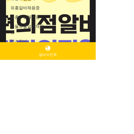
유흥알바채용중
유흥구인채용중
서울유흥알바채용
중
업소알바
고수익여성알바
알바의민족
여성알바구인구직
여성알바구인
청담업소알바
청담동업소알바
꿀업소알바
업소꿀알바
동대문스웨디시알
바
마사지알바