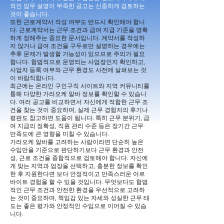
적인 업무 설명이 부족한 공고는 신중하게 검토하는
것이 좋습니다.
또한 근로계약서 작성 여부도 반드시 확인해야 합니
다. 근로계약서는 근무 조건과 급여 지급 기준을 명확
하게 정해주는 중요한 문서입니다. 계약서를 작성하
지 않거나 급여 조건을 구두로만 설명하는 경우에는
추후 문제가 발생할 가능성이 있으므로 주의가 필요
합니다. 합법적으로 운영되는 사업장인지 확인하고,
사업자 등록 여부와 근무 환경도 사전에 살펴보는 것
이 바람직합니다.
최근에는 온라인 구인구직 사이트와 지역 커뮤니티를
통해 다양한 가라오케 알바 정보를 확인할 수 있습니
다. 여러 공고를 비교하면서 자신에게 적합한 근무 조
건을 찾는 것이 중요하며, 실제 근무 경험자의 후기나
평판도 참고하면 도움이 됩니다. 특히 근무 분위기, 급
여 지급의 정확성, 직원 관리 수준 등은 장기간 근무
만족도에 큰 영향을 미칠 수 있습니다.
가라오케 알바를 고려하는 사람이라면 단순히 높은
수입만을 기준으로 판단하기보다 근무 환경과 안전
성, 근로 조건을 종합적으로 검토해야 합니다. 자신에
게 맞는 지역과 업장을 선택하고, 충분한 정보를 확인
한 후 지원한다면 보다 안정적이고 만족스러운 아르
바이트 경험을 할 수 있을 것입니다. 무엇보다도 합법
적인 근무 조건과 안전한 환경을 우선적으로 고려하
는 것이 중요하며, 책임감 있는 자세와 성실한 근무 태
도는 좋은 평가와 안정적인 수입으로 이어질 수 있습
니다.