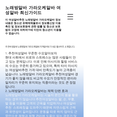
노래방알바 가라오케알바 여
성알바 최신가이드
이 여성알바추천 노래방알바 가라오케알바 정보
내용은 청소년 유해매체물로서 정보통신망 이용
촉진 및 정보보호등에 관한 법률 및 청소년 보호
법의 규정에 의하여19세 미만의 청소년이 이용할
수 없습니다.
추천여성알바 노래방알바 가라오케알바 지역알아보기 쉬운 웹사이트 소개합니다.
추천여성알바 노래방알바 가라오케알바 지역알아보기 쉬운 웹사이트 소개합니다.
1. 추천여성알바 꾸준한 수요알아보자
현대 사회에서 피로와 스트레스는 많은 사람들이 안
고 있는 문제입니다. 이로 인해 마사지와 힐링 서비스
의 수요는 꾸준히 증가하고 있으며, 특히 타이 마사지
는 여성알바추천 가격 대비 만족도가 높아 고객층이
넓습니다. 노래방알바 가라오케알바 추천여성알바 경
기가 좋지 않을 때도 비교적 수요가 안정적인 편이라
일자리가 꾸준히 유지되는 직종이라는 것도 큰 장점
입니다.
2. 노래방알바 가라오케알바는 체력 단련 효과
노래방알바 가라오케알바는 시술자 본인의 몸을 활용
하는 경우가 많습니다.추천여성알바는 팔, 손, 무릎,
발 등을 이용해 고객의 근육을 지압하거나 여성알바
추천 스트레칭을 도와주기 때문에 자연스럽게 근력
과 유연성이 길러집니다. 운동을 따로 하지 않아도 근
무만으로 체력과 체형 관리에 도움이 되는 경우가 많