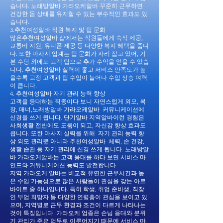
습니다. 노래방알바 가라오케알바 꾸준히 근무하면
건강한 몸 상태를 유지할 수 있는 부수적인 효과도 있
습니다.
3.추천여성알바 직원 복지 및 팁 문화
많은추천여성알바 샵에서는 직원들에게 숙식 제공,
교통비 지원, 유니폼 제공 등 다양한 복지 혜택을 줍니
다. 또한 마사지 업계는 팁 문화가 자리 잡고 있어, 기
본 수당 외에도 고객 팁으로 추가 수익을 얻을 수 있습
니다. 추천여성알바 실력이 좋고 서비스 만족도가 높
을수록 고정 고객과 팁 수입이 늘어나 수입 상승 여력
이 큽니다.
4. 추천여성알바 자기 관리 능력 향상
고객을 응대하는 직종이다 보니 자연스럽게 외모, 복
장, 매너,노래방알바 가라오케알바 커뮤니케이션에
신경을 쓰게 됩니다. 단기알바 지역알바이런 경험은
사회생활 전반에도 도움이 되고, 자신감 향상 효과도
큽니다. 또한 마사지 실력을 위해 자기 관리 능력 향
상 외모 관리뿐 아니라 추천여성알바 체력, 손 건강,
생활 습관 등 자기 관리에 신경 쓰게 됩니다. 노래방알
바 가라오케알바는 고객 응대를 하다 보면 서비스 마
인드와 커뮤니케이션 능력도 발전합니다.
지역 가라오케 알바는 비교적 유연한 근무시간과 높
은 수입 가능성으로 많은 사람들이 관심을 갖는 아르
바이트 중 하나입니다. 특히 학생, 취업 준비생, 직장
인 부업 희망자 등 다양한 연령층이 관심을 보이고 있
으며, 지역별로 근무 환경과 조건이 다르게 나타나는
것이 특징입니다. 가라오케 업종은 손님 응대와 분위
기 관리가 주요 업무로 이루어지기 때문에 서비스 마