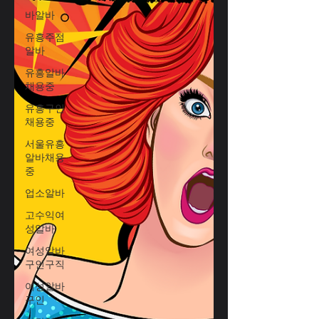
바알바
유흥주점
알바
유흥알바
채용중
유흥구인
채용중
서울유흥
알바채용
중
업소알바
고수익여
성알바
여성알바
구인구직
여성알바
구인