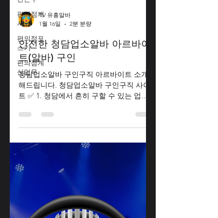
편의점캐
셔
편의점포
스기
TV 유흥알바
편의점계
1월 16일
2분 분량
산업무
안전한 청담업소알바 아르바이
트(알바) 구인
청담업소알바 구인구직 아르바이트 소개
해드립니다. 청담업소알바 구인구직 사이
트 ✅ 1. 청담에서 흔히 구할 수 있는 업종
청담동은 고급 상권 이기 때문에 다음과 같
은 업종에서 알바 기회가 많습니다. ① 카
페·베이커리 청담업소알바 고객 응대, 음료
제조, 매장 관리 외국인 손님이 많은 지역
특성상 기초 영어 능력 이 도움이 됨 ② 레
스토랑·브런치 바 청담업소알바 홀·서빙,
주방 보조, 예약 관리 주말·특정 시간대 집