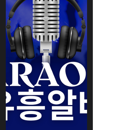
중 채용 많음 ③ 패션·뷰티 브랜드 매장 의
류 매장 스태프, 시계·액세서리 부티크 판
매·재고 관리·고객 응대 업무 ④ 에스테틱·
스파 피부관리·마사지·테라피 보조 등 (정
규 자격 취득자 유리) 합법적인 관리 중심
의 서비스업 ⑤ 이벤트·프로모션 스태프 브
랜드 론칭, 시음회, 팝업 스토어 등 단기 알
바 이외에도 공연장, 갤러리, 예약제 바
(bar) 등 서비스·문화 업종 에서 알바가 나
옵니다. ✅ 2. 어떻게 구인·구직을 찾을까?
📌 (1) 온