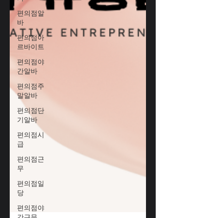
편의점알
바
편의점아
르바이트
편의점야
간알바
편의점주
말알바
편의점단
기알바
편의점시
급
편의점근
무
편의점일
당
편의점야
간근무