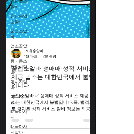
청담업소
알바
청담동업
소알바
꿀업소알
바
업소꿀알
바
동대문스
TV 유흥알바
웨디시알
1월 16일
2분 분량
바
꿀업소알바 성매매·성적 서비스
마사지알
바
제공 업소는 대한민국에서 불법
마사지구
입니다
인
꿀업소알바 ✅ 성매매·성적 서비스 제공 업
태국마사
소는 대한민국에서 불법입니다.즉, 법적으
지
로 금지된 성적 서비스 알바 정보는 제공할
태국마사
수 없습니다. ✅ 내가 도와줄 수 있는 내용
지알바