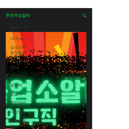
추천여성알바
룸알바
All Posts
강남가라
오케알바
가라오케
알바
유흥알바
밤알바
룸알바
주점알바
여성알바
노래주점
알바