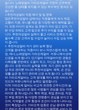
습니다. 노래방알바 가라오케알바 꾸준히 근무하면
건강한 몸 상태를 유지할 수 있는 부수적인 효과도 있
습니다.
3.추천여성알바 직원 복지 및 팁 문화
많은추천여성알바 샵에서는 직원들에게 숙식 제공,
교통비 지원, 유니폼 제공 등 다양한 복지 혜택을 줍니
다. 또한 마사지 업계는 팁 문화가 자리 잡고 있어, 기
본 수당 외에도 고객 팁으로 추가 수익을 얻을 수 있습
니다. 추천여성알바 실력이 좋고 서비스 만족도가 높
을수록 고정 고객과 팁 수입이 늘어나 수입 상승 여력
이 큽니다.
4. 추천여성알바 자기 관리 능력 향상
고객을 응대하는 직종이다 보니 자연스럽게 외모, 복
장, 매너,노래방알바 가라오케알바 커뮤니케이션에
신경을 쓰게 됩니다. 단기알바 지역알바이런 경험은
사회생활 전반에도 도움이 되고, 자신감 향상 효과도
큽니다. 또한 마사지 실력을 위해 자기 관리 능력 향
상 외모 관리뿐 아니라 추천여성알바 체력, 손 건강,
생활 습관 등 자기 관리에 신경 쓰게 됩니다. 노래방알
바 가라오케알바는 고객 응대를 하다 보면 서비스 마
인드와 커뮤니케이션 능력도 발전합니다.
지역 가라오케 알바는 비교적 유연한 근무시간과 높
은 수입 가능성으로 많은 사람들이 관심을 갖는 아르
바이트 중 하나입니다. 특히 학생, 취업 준비생, 직장
인 부업 희망자 등 다양한 연령층이 관심을 보이고 있
으며, 지역별로 근무 환경과 조건이 다르게 나타나는
것이 특징입니다. 가라오케 업종은 손님 응대와 분위
기 관리가 주요 업무로 이루어지기 때문에 서비스 마