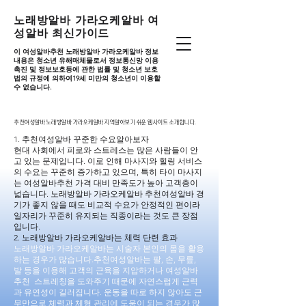
노래방알바 가라오케알바 여
성알바 최신가이드
이 여성알바추천 노래방알바 가라오케알바 정보
내용은 청소년 유해매체물로서 정보통신망 이용
촉진 및 정보보호등에 관한 법률 및 청소년 보호
법의 규정에 의하여19세 미만의 청소년이 이용할
수 없습니다.
추천여성알바 노래방알바 가라오케알바 지역알아보기 쉬운 웹사이트 소개합니다.
추천여성알바 노래방알바 가라오케알바 지역알아보기 쉬운 웹사이트 소개합니다.
1. 추천여성알바 꾸준한 수요알아보자
현대 사회에서 피로와 스트레스는 많은 사람들이 안
고 있는 문제입니다. 이로 인해 마사지와 힐링 서비스
의 수요는 꾸준히 증가하고 있으며, 특히 타이 마사지
는 여성알바추천 가격 대비 만족도가 높아 고객층이
넓습니다. 노래방알바 가라오케알바 추천여성알바 경
기가 좋지 않을 때도 비교적 수요가 안정적인 편이라
일자리가 꾸준히 유지되는 직종이라는 것도 큰 장점
입니다.
2. 노래방알바 가라오케알바는 체력 단련 효과
노래방알바 가라오케알바는 시술자 본인의 몸을 활용
하는 경우가 많습니다.추천여성알바는 팔, 손, 무릎,
발 등을 이용해 고객의 근육을 지압하거나 여성알바
추천 스트레칭을 도와주기 때문에 자연스럽게 근력
과 유연성이 길러집니다. 운동을 따로 하지 않아도 근
무만으로 체력과 체형 관리에 도움이 되는 경우가 많