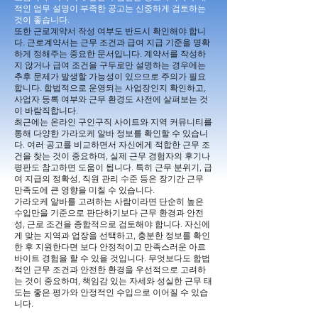
적인 업무 설명이 부족한 공고는 신중하게 검토하는
것이 좋습니다.
또한 근로계약서 작성 여부도 반드시 확인해야 합니
다. 근로계약서는 근무 조건과 급여 지급 기준을 명확
하게 정해주는 중요한 문서입니다. 계약서를 작성하
지 않거나 급여 조건을 구두로만 설명하는 경우에는
추후 문제가 발생할 가능성이 있으므로 주의가 필요
합니다. 합법적으로 운영되는 사업장인지 확인하고,
사업자 등록 여부와 근무 환경도 사전에 살펴보는 것
이 바람직합니다.
최근에는 온라인 구인구직 사이트와 지역 커뮤니티를
통해 다양한 가라오케 알바 정보를 확인할 수 있습니
다. 여러 공고를 비교하면서 자신에게 적합한 근무 조
건을 찾는 것이 중요하며, 실제 근무 경험자의 후기나
평판도 참고하면 도움이 됩니다. 특히 근무 분위기, 급
여 지급의 정확성, 직원 관리 수준 등은 장기간 근무
만족도에 큰 영향을 미칠 수 있습니다.
가라오케 알바를 고려하는 사람이라면 단순히 높은
수입만을 기준으로 판단하기보다 근무 환경과 안전
성, 근로 조건을 종합적으로 검토해야 합니다. 자신에
게 맞는 지역과 업장을 선택하고, 충분한 정보를 확인
한 후 지원한다면 보다 안정적이고 만족스러운 아르
바이트 경험을 할 수 있을 것입니다. 무엇보다도 합법
적인 근무 조건과 안전한 환경을 우선적으로 고려하
는 것이 중요하며, 책임감 있는 자세와 성실한 근무 태
도는 좋은 평가와 안정적인 수입으로 이어질 수 있습
니다.