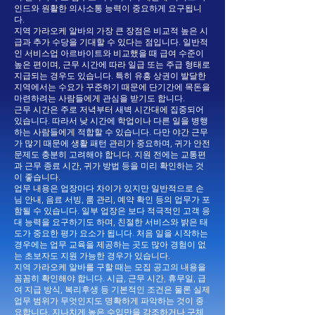
인드와 원활한 의사소통 능력이 중요하게 요구됩니
다.
지역 가라오케 알바의 가장 큰 장점은 비교적 높은 시
급과 추가 수당을 기대할 수 있다는 점입니다. 일반적
인 서비스업 아르바이트와 비교했을 때 급여 수준이
높은 편이며, 근무 시간에 따라 일급 또는 주급 형태로
지급되는 경우도 있습니다. 특히 유흥 상권이 발달한
지역에서는 수요가 꾸준하기 때문에 단기간에 목돈을
마련하려는 사람들에게 관심을 받기도 합니다.
근무 시간은 주로 저녁부터 새벽 시간대에 집중되어
있습니다. 따라서 낮 시간에 학업이나 다른 일을 병행
하는 사람들에게 적합할 수 있습니다. 다만 야간 근무
가 많기 때문에 생활 패턴 관리가 중요하며, 귀가 안전
문제도 충분히 고려해야 합니다. 지원 전에는 교통편
과 근무 종료 시간, 귀가 방법 등을 미리 확인하는 것
이 좋습니다.
업무 내용은 업장마다 차이가 있지만 일반적으로 손
님 안내, 음료 서빙, 룸 관리, 예약 확인 등의 업무가 포
함될 수 있습니다. 일부 업장은 보다 적극적인 고객 응
대 능력을 요구하기도 하며, 친절한 서비스와 밝은 태
도가 중요한 평가 요소가 됩니다. 처음 일을 시작하는
경우에는 업무 교육을 제공하는 곳도 많아 경험이 없
는 초보자도 지원 가능한 경우가 있습니다.
지역 가라오케 알바를 구할 때는 모집 공고의 내용을
꼼꼼히 확인해야 합니다. 시급, 근무 시간, 휴무일, 급
여 지급 방식, 복리후생 등 기본적인 조건은 물론 실제
업무 범위가 무엇인지도 명확하게 파악하는 것이 중
요합니다. 지나치게 높은 수입만을 강조하거나 구체