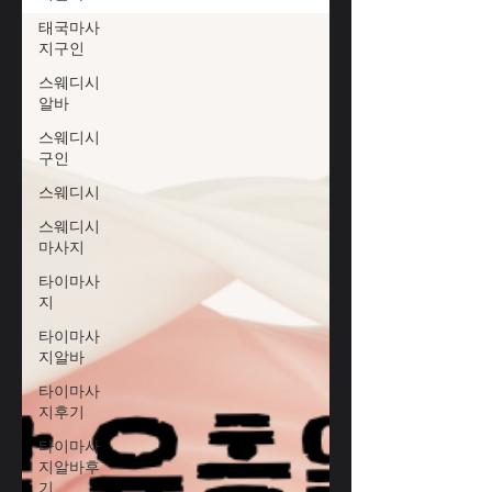
은👉 합법적으로 운영되는 유흥·서비스 업
태국마사
종 알바의 일반적 특성 👉 업종별로 수입
지구인
구조가 어떻게 되는지 👉 강남 지역에서
합법적으로 일할 수 있는 알바 선택 가이드
스웨디시
👉 준비해야 할 것들(복장, 인터뷰 팁, 법적
알바
체크) 꿀업소알바 꿀업소알바 이런 정보입
스웨디시
니다. 불법을 조장하거나 특정 업소 이름을
구인
나열할 수는 없습니다. 💡 1. 강남 유흥 마
스웨디시
사지알바 란? 강남 일대에는 합법적으로
운영되는 다양한 성인 서비스 업종 아르바
스웨디시
이트 가 존재합니다.법적으로 허용되는 범
마사지
위는 다음과 같습니다: 🔥 노래주점🔥 라운
타이마사
지/바 서비스🔥 스탠딩 바, 호프집 서빙🔥
지
뷰티·이벤트 관련 서비스🔥 매장형 서비스
타이마사
업에서의 고객 응대 여기서 중요한 건 : ✔
지알바
불법적인 성적 서비스 제공은 법으로 금지
됨✔ 청소년
타이마사
지후기
타이마사
지알바후
기