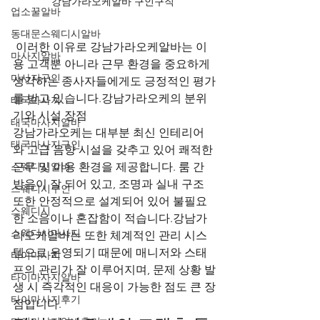
강남가라오케알바 구인구직 
업소꿀알바
동대문스웨디시알바
 이러한 이유로 강남가라오케알바는 이
마사지알바
용 고객뿐 아니라 근무 환경을 중요하게 
마사지구인
생각하는 종사자들에게도 긍정적인 평가
를 받고 있습니다.강남가라오케의 분위
태국마사지
기와 시설 장점
태국마사지알바
강남가라오케는 대부분 최신 인테리어
태국마사지구인
와 고급 음향 시설을 갖추고 있어 쾌적한 
스웨디시알바
근무 및 이용 환경을 제공합니다. 룸 간 
방음이 잘 되어 있고, 조명과 실내 구조 
스웨디시구인
또한 안정적으로 설계되어 있어 불필요
스웨디시
한 소음이나 혼잡함이 적습니다.강남가
스웨디시마사지
라오케알바는 또한 체계적인 관리 시스
템으로 운영되기 때문에 매니저와 스태
타이마사지
프의 관리가 잘 이루어지며, 문제 상황 발
타이마사지알바
생 시 즉각적인 대응이 가능한 점도 큰 장
타이마사지후기
점입니다.