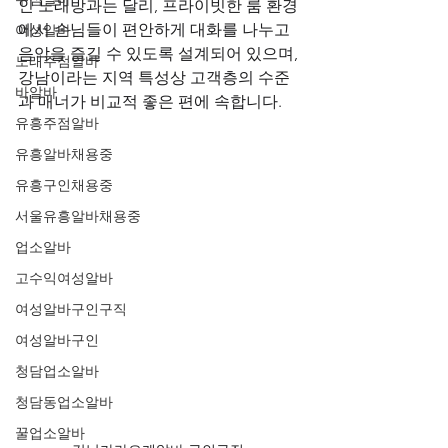
인 노래방과는 달리, 프라이빗한 룸 환경
에서 손님들이 편안하게 대화를 나누고 
여성알바
음악을 즐길 수 있도록 설계되어 있으며, 
노래주점알바
강남이라는 지역 특성상 고객층의 수준
바알바
과 매너가 비교적 좋은 편에 속합니다.
유흥주점알바
유흥알바채용중
유흥구인채용중
서울유흥알바채용중
업소알바
고수익여성알바
여성알바구인구직
여성알바구인
청담업소알바
청담동업소알바
꿀업소알바