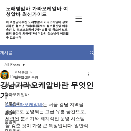
노래방알바 가라오케알바 여
성알바 최신가이드
이 여성알바추천 노래방알바 가라오케알바 정보
내용은 청소년 유해매체물로서 정보통신망 이용
촉진 및 정보보호등에 관한 법률 및 청소년 보호
법의 규정에 의하여19세 미만의 청소년이 이용할
수 없습니다.
게시물
All Posts
TV 유흥알바
All Posts
1월 9일
2분 분량
강남가라오케알바란 무엇인
강남가라오케알바
가
가라오케알바
유흥알바
강남가라오케알바
는 서울 강남 지역을 
중심으로 운영되는 고급 유흥 공간으로, 
밤알바
세련된 분위기와 체계적인 운영 시스템
룸알바
을 갖춘 것이 가장 큰 특징입니다. 일반적
주점알바