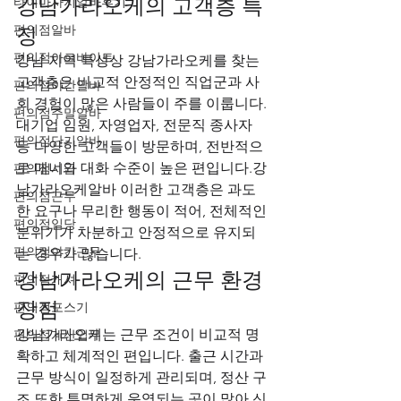
강남가라오케의 고객층 특
타이마사지알바후기
편의점알바
징
편의점아르바이트
강남 지역 특성상 강남가라오케를 찾는 
고객층은 비교적 안정적인 직업군과 사
편의점야간알바
회 경험이 많은 사람들이 주를 이룹니다. 
편의점주말알바
대기업 임원, 자영업자, 전문직 종사자 
편의점단기알바
등 다양한 고객들이 방문하며, 전반적으
로 매너와 대화 수준이 높은 편입니다.강
편의점시급
남가라오케알바 이러한 고객층은 과도
편의점근무
한 요구나 무리한 행동이 적어, 전체적인 
편의점일당
분위기가 차분하고 안정적으로 유지되
편의점야간근무
는 경우가 많습니다.
강남가라오케의 근무 환경 
편의점캐셔
장점
편의점포스기
강남가라오케는 근무 조건이 비교적 명
편의점계산업무
확하고 체계적인 편입니다. 출근 시간과 
근무 방식이 일정하게 관리되며, 정산 구
조 또한 투명하게 운영되는 곳이 많아 신