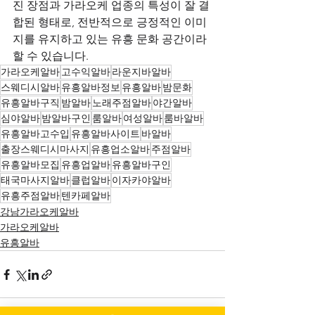
진 장점과 가라오케 업종의 특성이 잘 결
합된 형태로, 전반적으로 긍정적인 이미
지를 유지하고 있는 유흥 문화 공간이라 
할 수 있습니다.
가라오케알바
고수익알바
라운지바알바
스웨디시알바
유흥알바정보
유흥알바
밤문화
유흥알바구직
밤알바
노래주점알바
야간알바
심야알바
밤알바구인
룸알바
여성알바
룸바알바
유흥알바고수입
유흥알바사이트
바알바
출장스웨디시마사지
유흥업소알바
주점알바
유흥알바모집
유흥업알바
유흥알바구인
태국마사지알바
클럽알바
이자카야알바
유흥주점알바
텐카페알바
강남가라오케알바
가라오케알바
유흥알바