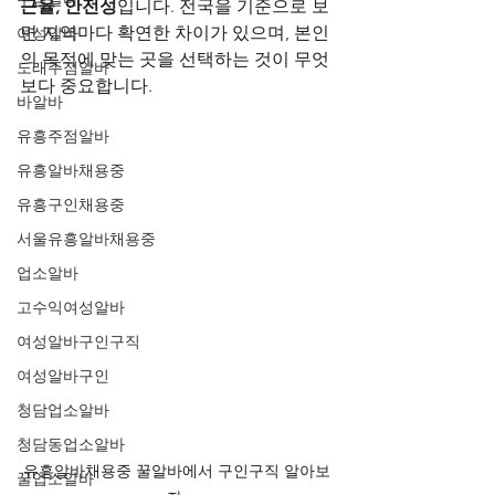
근율, 안전성
입니다. 전국을 기준으로 보
면 지역마다 확연한 차이가 있으며, 본인
여성알바
의 목적에 맞는 곳을 선택하는 것이 무엇
노래주점알바
보다 중요합니다.
바알바
유흥주점알바
유흥알바채용중
유흥구인채용중
서울유흥알바채용중
업소알바
고수익여성알바
여성알바구인구직
여성알바구인
청담업소알바
청담동업소알바
유흥알바채용중 꿀알바에서 구인구직 알아보
꿀업소알바