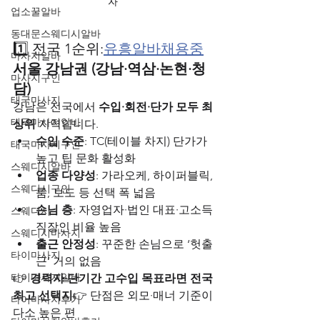
자 
업소꿀알바
동대문스웨디시알바
1️⃣ 전국 1순위:
유흥알바채용중
마사지알바
서울 강남권 (강남·역삼·논현·청
마사지구인
담)
태국마사지
강남은 전국에서 
수입·회전·단가 모두 최
태국마사지알바
상위
 지역입니다.
수입 수준
: TC(테이블 차지) 단가가 
태국마사지구인
높고 팁 문화 활성화
스웨디시알바
업종 다양성
: 가라오케, 하이퍼블릭, 
스웨디시구인
룸, 보도 등 선택 폭 넓음
손님 층
: 자영업자·법인 대표·고소득 
스웨디시
직장인 비율 높음
스웨디시마사지
출근 안정성
: 꾸준한 손님으로 ‘헛출
타이마사지
근’ 거의 없음
타이마사지알바
👉 
경력자·단기간 고수입 목표라면 전국 
최고 선택지
👉 단점은 외모·매너 기준이 
타이마사지후기
다소 높은 편