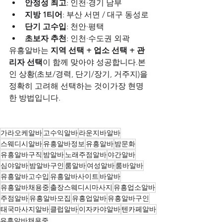
안정성 최고
: 인천·경기 남부
지방 1티어
: 부산 서면 / 대구 동성로
단기 고수입
: 천안·평택
초보자 추천
: 인천·수도권 외곽
유흥알바는 
지역 선택 + 업소 선택 + 관
리자 선택
이 함께 맞아야 성공합니다.본
인 상황(초보/경력, 단기/장기, 거주지)을 
정확히 고려해 선택하는 것이가장 현명
한 방법입니다.
가라오케알바
고수익알바
라운지바알바
스웨디시알바
유흥알바정보
유흥알바
밤문화
유흥알바구직
밤알바
노래주점알바
야간알바
심야알바
밤알바구인
룸알바
여성알바
룸바알바
유흥알바고수입
유흥알바사이트
바알바
유흥알바채용중
출장스웨디시마사지
유흥업소알바
주점알바
유흥알바모집
유흥업알바
유흥알바구인
태국마사지알바
클럽알바
이자카야알바
텐카페알바
유흥알바채용중