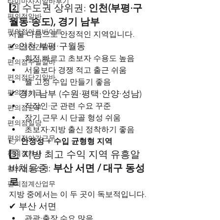
타이마사지알바후기
2️⃣ 수도권 상위권: 
인천(부평·구
편의점알바
월동·송도), 경기 남부
편의점아르바이트
서울 다음으로 안정적인 지역입니다.
✔ 인천 부평·구월동
편의점야간알바
회전 빠르고 초보자 수용도 높음
편의점주말알바
서울보다 경쟁 적고 출근 쉬움
편의점단기알바
월 고정 수입 만들기 좋음
편의점시급
✔ 경기 남부 (수원·평택·안양·성남)
직장인·군 관련 수요 꾸준
편의점근무
장기 근무 시 단골 형성 쉬움
편의점일당
초보자·지방 출신 정착하기 좋음
편의점야간근무
👉 
안정성 + 수입 균형형 지역
3️⃣ 지방 최고 수익 지역 유흥알
편의점캐셔
바채용중: 
부산 서면 / 대구 동성
편의점포스기
로
편의점계산업무
지방 중에서는 이 두 곳이 독보적입니다.
✔ 부산 서면
관광·출장 수요 많음