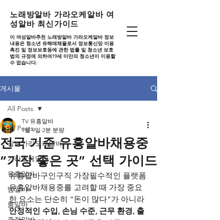
노래방알바 가라오케알바 여
성알바 최신가이드
이 여성알바추천 노래방알바 가라오케알바 정보
내용은 청소년 유해매체물로서 정보통신망 이용
촉진 및 정보보호등에 관한 법률 및 청소년 보호
법의 규정에 의하여19세 미만의 청소년이 이용할
수 없습니다.
게시물
All Posts
TV 유흥알바
All Posts
1월 9일
2분 분량
전국 기준 유흥알바채용중
강남가라오케알바
“가장 좋은 곳” 선택 가이드
가라오케알바
유흥알바
유흥알바구인구직 가장필수적인 플랫폼 
유흥알바채용중를 고려할 때 가장 중요
밤알바
한 요소는 단순히 “돈이 많다”가 아니라 
룸알바
안정적인 수입, 손님 수준, 근무 환경, 출
주점알바